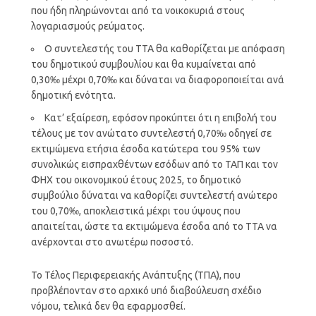
που ήδη πληρώνονται από τα νοικοκυριά στους
λογαριασμούς ρεύματος.
Ο συντελεστής του ΤΤΑ θα καθορίζεται με απόφαση
του δημοτικού συμβουλίου και θα κυμαίνεται από
0,30‰ μέχρι 0,70‰ και δύναται να διαφοροποιείται ανά
δημοτική ενότητα.
Κατ’ εξαίρεση, εφόσον προκύπτει ότι η επιβολή του
τέλους με τον ανώτατο συντελεστή 0,70‰ οδηγεί σε
εκτιμώμενα ετήσια έσοδα κατώτερα του 95% των
συνολικώς εισπραχθέντων εσόδων από το ΤΑΠ και τον
ΦΗΧ του οικονομικού έτους 2025, το δημοτικό
συμβούλιο δύναται να καθορίζει συντελεστή ανώτερο
του 0,70‰, αποκλειστικά μέχρι του ύψους που
απαιτείται, ώστε τα εκτιμώμενα έσοδα από το ΤΤΑ να
ανέρχονται στο ανωτέρω ποσοστό.
Το Τέλος Περιφερειακής Ανάπτυξης (ΤΠΑ), που
προβλέπονταν στο αρχικό υπό διαβούλευση σχέδιο
νόμου, τελικά δεν θα εφαρμοσθεί.