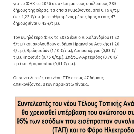
για το ΦΗΧ το 2026 σε σχέση με τους υπόλοιπους 285
δήμους της χώρας, τα οποία κυμαίνονται από 0,16 €/τ.μ.
έως 1,22 €/τ.μ. (ο σταθμισμένος μέσος όρος στους 47
δήμους είναι 0,45 €/τ.μ.).
Τον υψηλότερο ΦΗΧ το 2026 έχει ο Δ. Χαλανδρίου (1,22
€/τ.μ.) και ακολουθούν οι δήμοι Ηρακλείου Αττικής (1,20
€/τ.μ.), Βριλησσίων (1,10 €/τ.μ.), Ασπροπύργου (0,83 €/
τ.μ.), Κηφισιάς (0,75 €/τ.μ.), Σπάτων-Αρτέμιδος (0,70 €/
τ.μ.) και Αμαρουσίου (0,61 €/τ.μ.).
Οι συντελεστές του νέου ΤΤΑ στους 47 δήμους
απεικονίζονται στον παρακάτω πίνακα.