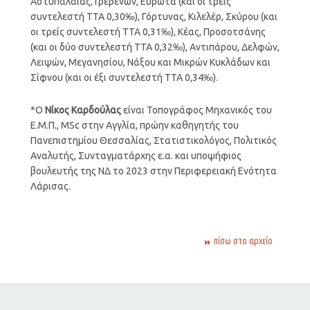
Αστυπάλαιας, Γρεβενών, Ευρώτα (και οι τρείς
συντελεστή ΤΤΑ 0,30‰), Γόρτυνας, Κιλελέρ, Σκύρου (και
οι τρείς συντελεστή ΤΤΑ 0,31‰), Κέας, Προσοτσάνης
(και οι δύο συντελεστή ΤΤΑ 0,32‰), Αντιπάρου, Δελφών,
Λειψών, Μεγανησίου, Νάξου και Μικρών Κυκλάδων και
Σίφνου (και οι έξι συντελεστή ΤΤΑ 0,34‰).
*Ο
Νίκος Καρδούλας
είναι Τοπογράφος Μηχανικός του
Ε.Μ.Π., MSc στην Αγγλία, πρώην καθηγητής του
Πανεπιστημίου Θεσσαλίας, Στατιστικολόγος, Πολιτικός
Αναλυτής, Συνταγματάρχης ε.α. και υποψήφιος
βουλευτής της ΝΔ το 2023 στην Περιφερειακή Ενότητα
Λάρισας.
πίσω στο αρχείο