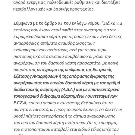
αγορά ενέργειας, πολεοδομικές ρυθμίσεις και διατάξεις
περιβαλλοντικής και δασικής προστασίας.
Σύμφωνα με το άρθρο 93 του εν λόγω νόμου:
"Ειδικά για
εκτάσεις που έχουν περιληφθεί στην ανάρτηση ή στον
κυρωμένο δασικό χάρτη, για τις οποίες έχουν γίνει δεκτές
αντιρρήσεις ή αιτήματα αναμόρφωσης των
ενδιαφερομένων αντίστοιχα, αντί για το ανωτέρω
πιστοποιητικό στο σχετικό συμβόλαιο και μέχρι την
αναμόρφωση του δασικού χάρτη προσαρτάται με ποινή
ακυρότητας
αντίγραφο της απόφασης της Επιτροπής
Εξέτασης Αντιρρήσεων ή της απόφασης έγκρισης της
αναμόρφωσης του οικείου δασικού χάρτη με τον αριθμό
διαδικτυακής ανάρτησης (Α.Δ.Α.) και με επισυναπτόμενο
τοπογραφικό διάγραμμα εξαρτημένων συντεταγμένων
Ε.Γ.Σ.Α.
, επί του οποίου ο συντάκτης βεβαιώνει ότι το
ακίνητο είναι αυτό, ως προς το οποίο έχουν γίνει δεκτές οι
υποβληθείσες αντιρρήσεις ή το αίτημα αναμόρφωσης
του οικείου δασικού χάρτη αντίστοιχα. Για τη χορήγηση
του πιστοποιητικού καταβάλλεται ειδικό τέλος υπέρ του