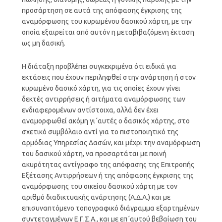
προσάρτηση σε αυτά της απόφασης έγκρισης της
αναμόρφωσης του κυρωμένου δασικού χάρτη, με την
οποία εξαιρείται από αυτόν η μεταβιβαζόμενη έκταση
ως μη δασική.
Η διάταξη προβλέπει συγκεκριμένα ότι ειδικά για
εκτάσεις που έχουν περιληφθεί στην ανάρτηση ή στον
κυρωμένο δασικό χάρτη, για τις οποίες έχουν γίνει
δεκτές αντιρρήσεις ή αιτήματα αναμόρφωσης των
ενδιαφερομένων αντίστοιχα, αλλά δεν έχει
αναμορφωθεί ακόμη γι΄αυτές ο δασικός χάρτης, στο
σχετικό συμβόλαιο αντί για το πιστοποιητικό της
αρμόδιας Υπηρεσίας Δασών, και μέχρι την αναμόρφωση
του δασικού χάρτη, να προσαρτάται με ποινή
ακυρότητας αντίγραφο της απόφασης της Επιτροπής
Εξέτασης Αντιρρήσεων ή της απόφασης έγκρισης της
αναμόρφωσης του οικείου δασικού χάρτη με τον
αριθμό διαδικτυακής ανάρτησης (Α.Δ.Α.) και με
επισυναπτόμενο τοπογραφικό διάγραμμα εξαρτημένων
συντεταγμένων Ε.Γ.Σ.Α., και με επ΄αυτού βεβαίωση του