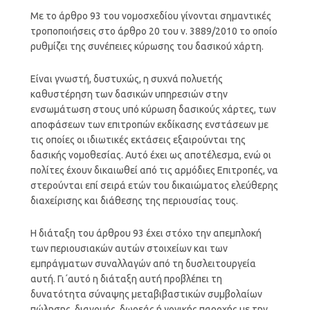
Με το άρθρο 93 του νομοσχεδίου γίνονται σημαντικές
τροποποιήσεις στο άρθρο 20 του ν. 3889/2010 το οποίο
ρυθμίζει της συνέπειες κύρωσης του δασικού χάρτη.
Είναι γνωστή, δυστυχώς, η συχνά πολυετής
καθυστέρηση των δασικών υπηρεσιών στην
ενσωμάτωση στους υπό κύρωση δασικούς χάρτες, των
αποφάσεων των επιτροπών εκδίκασης ενστάσεων με
τις οποίες οι ιδιωτικές εκτάσεις εξαιρούνται της
δασικής νομοθεσίας. Αυτό έχει ως αποτέλεσμα, ενώ οι
πολίτες έχουν δικαιωθεί από τις αρμόδιες Επιτροπές, να
στερούνται επί σειρά ετών του δικαιώματος ελεύθερης
διαχείρισης και διάθεσης της περιουσίας τους.
Η διάταξη του άρθρου 93 έχει στόχο την απεμπλοκή
των περιουσιακών αυτών στοιχείων και των
εμπράγματων συναλλαγών από τη δυσλειτουργεία
αυτή. Γι΄αυτό η διάταξη αυτή προβλέπει τη
δυνατότητα σύναψης μεταβιβαστικών συμβολαίων
πώλησης, διανομής, δωρεάς ή γονικής παροχής με την