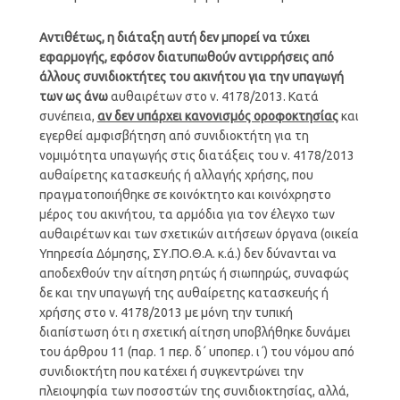
Αντιθέτως, η διάταξη αυτή δεν μπορεί να τύχει
εφαρμογής, εφόσον διατυπωθούν
αντιρρήσεις από
άλλους συνιδιοκτήτες του ακινήτου για την υπαγωγή
των ως άνω
αυθαιρέτων στο ν. 4178/2013. Κατά
συνέπεια,
αν δεν υπάρχει κανονισμός οροφοκτησίας
και
εγερθεί αμφισβήτηση από συνιδιοκτήτη για τη
νομιμότητα υπαγωγής στις διατάξεις του ν. 4178/2013
αυθαίρετης κατασκευής ή αλλαγής χρήσης, που
πραγματοποιήθηκε σε κοινόκτητο και κοινόχρηστο
μέρος του ακινήτου, τα αρμόδια για τον έλεγχο των
αυθαιρέτων και των σχετικών αιτήσεων όργανα (οικεία
Υπηρεσία Δόμησης, ΣΥ.ΠΟ.Θ.Α. κ.ά.) δεν δύνανται να
αποδεχθούν την αίτηση ρητώς ή σιωπηρώς, συναφώς
δε και την υπαγωγή της αυθαίρετης κατασκευής ή
χρήσης στο ν. 4178/2013 με μόνη την τυπική
διαπίστωση ότι η σχετική αίτηση υποβλήθηκε δυνάμει
του άρθρου 11 (παρ. 1 περ. δ΄ υποπερ. ι΄) του νόμου από
συνιδιοκτήτη που κατέχει ή συγκεντρώνει την
πλειοψηφία των ποσοστών της συνιδιοκτησίας, αλλά,