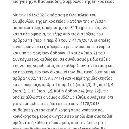
Εισηγητής: Δ. Βασιλειάδης, Σύμβουλος της Επικρατείας
Με την 1616/2025 απόφαση η Ολομέλεια του
Συμβουλίου της Επικρατείας, κατόπιν της 91/2024
παραπεμπτικής απόφασης του Ε΄ Τμήματος, έκρινε,
κατά πλειοψηφία, τα εξής: Aπό τις διατάξεις του
άρθρου 11 (παρ. 1 περ. δ΄) του ν. 4178/2013, οι οποίες
είναι ερμηνευτέες σύμφωνα με τον σκοπό του νόμου
και υπό το φως των άρθρων 17 και 24 (παρ. 2) του
Συντάγματος, καθώς και σε συνδυασμό με διατάξεις
της λοιπής νομοθεσίας που καθορίζουν την έκταση και
το περιεχόμενο των δικαιωμάτων ιδιωτικού δικαίου [ΑΚ
άρθρα 1002, 1117, ν. 3741/1929 «Περί της ιδιοκτησίας
κατ’ ορόφους», άρθρα 1 (παρ.1), 2 (παρ.1,3), 3 (παρ.1), 4
(παρ.1), 5, 13 (παρ.1,2), ΚΒΠΝ άρθρο 242 (περ.22)], τις
οποίες άλλωστε ο νόμος ουδόλως έθιξε, συνάγεται ότι
για να υπαχθεί στις διατάξεις του ν. 4178/2013
αυθαίρετη κατασκευή ή χρήση σε κοινόκτητο και
κοινόχρηστο μέρος ακινήτου στο οποίο έχει συσταθεί
οριζόντια ή κάθετη ιδιοκτησία, από την άποψη της
σχετικής διαδικασίας και των δικαιολογητικών, θα