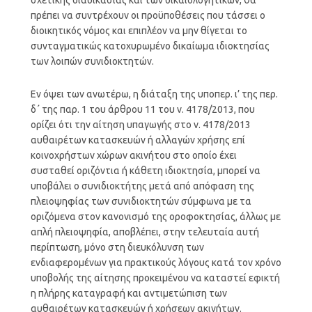
πρέπει να συντρέχουν οι προϋποθέσεις που τάσσει ο
διοικητικός νόμος και επιπλέον να μην θίγεται το
συνταγματικώς κατοχυρωμένο δικαίωμα ιδιοκτησίας
των λοιπών συνιδιοκτητών.
Εν όψει των ανωτέρω, η διάταξη της υποπερ. ι’ της περ.
δ΄ της παρ. 1 του άρθρου 11 του ν. 4178/2013, που
ορίζει ότι την αίτηση υπαγωγής στο ν. 4178/2013
αυθαιρέτων κατασκευών ή αλλαγών χρήσης επί
κοινοχρήστων χώρων ακινήτου στο οποίο έχει
συσταθεί οριζόντια ή κάθετη ιδιοκτησία, μπορεί να
υποβάλει ο συνιδιοκτήτης μετά από απόφαση της
πλειοψηφίας των συνιδιοκτητών σύμφωνα με τα
οριζόμενα στον κανονισμό της οροφοκτησίας, άλλως με
απλή πλειοψηφία, αποβλέπει, στην τελευταία αυτή
περίπτωση, μόνο στη διευκόλυνση των
ενδιαφερομένων για πρακτικούς λόγους κατά τον χρόνο
υποβολής της αίτησης προκειμένου να καταστεί εφικτή
η πλήρης καταγραφή και αντιμετώπιση των
αυθαιρέτων κατασκευών ή χρήσεων ακινήτων.