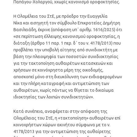
Παπάγου-Χολαργού, xχωρίς κανονισμό οροφοκτησίας.
Η Ολομέλεια του ΣτΕ, με πρόεδρο την Ευαγγελία
Νίκα και εισηγητή τον σύμβουλο Επικρατείας Δημήτρη
Βασιλειάδη, έκρινε (απόφαση υπ΄ αριθμ. 1616/2025) ότι
«σε περίπτωση έλλειψης κανονισμού οροφοκτησίας, η
διάταξη (άρθρο 11 παρ. 1 περ. δ΄ του ν. 4178/2013) που
προβλέπει την υποβολή αίτησης από συνιδιοκτήτη με
βάση την πλειοψηφία των ποσοστών συνιδιοκτησίας
για την τακτοποίηση αυθαιρέτων κατασκευών και
χρήσεων σε κοινόχρηστα μέρη της οικοδομής,
αποσκοπεί μόνο στη διευκόλυνση των ενδιαφερομένων
και την πλήρη καταγραφή και αντιμετώπιση των
αυθαιρέτων, χωρίς πάντως να θίγεται το δικαίωμα
ιδιοκτησίας των λοιπών συνιδιοκτητών».
Κατά συνέπεια, αναφέρεται στην απόφαση της
Ολομέλειας του ΣτΕ, η «τακτοποίηση» αυθαιρέτων επί
κοινοχρήστων χώρων ακινήτου σύμφωνα με το ν.
4178/2013 για την αντιμετώπιση της αυθαίρετης