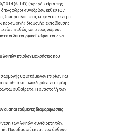
0/2014 (Α’ 143) (αφορά κτίρια της
, όπως χώροι συνεδρίων, εκθέσεων,
ια, ζαχαροπλαστεία, καφενεία, κέντρα
ι προσωρινής διαμονής, εκπαίδευσης,
οτεχνίας, καθώς και στους χώρους
στε οι λειτουργικοί χώροι τους να
ι λοιπών κτιρίων με χρήσεις που
οσαρμογής υφιστάμενων κτιρίων και
α εκδοθεί) και ολοκληρώνονται μέχρι
ίστανται αυθαίρετα. Η αναστολή των
ουν οι απαιτούμενες διαμορφώσεις
ίνεση των λοιπών συνιδιοκτητών,
ροπής Προσβασιμότητας του άρθρου