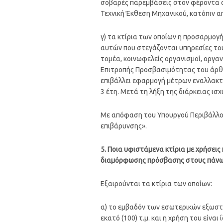
σοβαρές παρεμβάσεις στον φέροντα ορ
Τεχνική Έκθεση Μηχανικού, κατόπιν 
γ) τα κτίρια των οποίων η προσαρμο
αυτών που στεγάζονται υπηρεσίες του
τομέα, κοινωφελείς οργανισμοί, οργα
Επιτροπής Προσβασιμότητας του άρθρ
επιβάλλει εφαρμογή μέτρων εναλλακτ
3 έτη. Μετά τη λήξη της διάρκειας ισ
Με απόφαση του Υπουργού Περιβάλλοντ
επιβάρυνσης».
5. Ποια υφιστάμενα κτίρια με χρήσει
διαμόρφωσης πρόσβασης στους πάνω 
Εξαιρούνται τα κτίρια των οποίων:
α) το εμβαδόν των εσωτερικών εξωστ
εκατό (100) τ.μ. και η χρήση του είνα