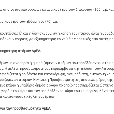
ω από το ισόγειο ορόφων είναι μικρότερο των διακοσίων (200) τ.μ. και
ι μικρότερο των εβδομήντα (70) τ.μ.
ριπτώσεις β’ και γ’ δεν ισχύουν, αν η χρήση του κτιρίου είναι η μονα
πάρχουν χρήσεις για εξυπηρέτηση κοινού διαφορετικές από αυτές πο
εξυπηρέτηση ατόμων ΑμΕΑ.
τόμων με αναπηρία ή εμποδιζόμενων ατόμων που προβλέπονται στο π
ς. Η μελέτη προσβασιμότητας περιλαμβάνει την επίλυση των λειτουρ
ασφαλίζεται η οριζόντια και κατακόρυφη, ανεμπόδιστη, αυτόνομη κα
οδιζόμενων ατόμων. Η Μελέτη Προσβασιμότητας αποτελεί μέρος της 
μενο κτίριο ή υπαίθριο δημόσιο χώρο το οποίο προσαρμόζεται ώστε ν
ορά στο κτίριο και τον περιβάλλοντα χώρο του και περιλαμβάνει τεχ
αι κατασκευαστικές λεπτομέρειες.
 για την προσβασιμότητα ΑμΕΑ.