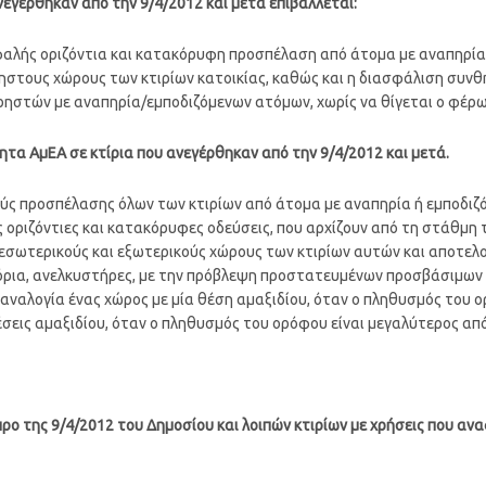
ανεγέρθηκαν από την 9/4/2012 και μετά επιβάλλεται:
φαλής οριζόντια και κατακόρυφη προσπέλαση από άτομα με αναπηρία
ρηστους χώρους των κτιρίων κατοικίας, καθώς και η διασφάλιση συ
χρηστών με αναπηρία/εμποδιζόμενων ατόμων, χωρίς να θίγεται ο φέρω
τα ΑμΕΑ σε κτίρια που ανεγέρθηκαν από την 9/4/2012 και μετά.
ς προσπέλασης όλων των κτιρίων από άτομα με αναπηρία ή εμποδιζ
οριζόντιες και κατακόρυφες οδεύσεις, που αρχίζουν από τη στάθμη 
 εσωτερικούς και εξωτερικούς χώρους των κτιρίων αυτών και αποτελ
ρια, ανελκυστήρες, με την πρόβλεψη προστατευμένων προσβάσιμων
ναλογία ένας χώρος με μία θέση αμαξιδίου, όταν ο πληθυσμός του ο
θέσεις αμαξιδίου, όταν ο πληθυσμός του ορόφου είναι μεγαλύτερος από
α προ της 9/4/2012 του Δημοσίου και λοιπών κτιρίων με χρήσεις που α