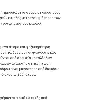
 ή εμποδιζόμενα άτομα σε όλους τους
νθηκών εύκολης μετατρεψιμότητας των
ν οργανισμός του κτιρίου.
όμενα άτομα και η εξυπηρέτηση
του πεζοδρομίου και φτάνουν μέχρι
ούνται από στοιχεία κατάλληλων
 χώρων αναμονής σε περίπτωση
ρόφου είναι μικρότερος από διακόσια
 διακόσια (200) άτομα.
ναφέρονται πιο κάτω εκτός από