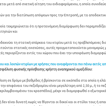
δίδεται μετά από σχετική αίτηση του ενδιαφερόμενου, η οποία συνοδεύε
ών για την διατύπωση απόψεων προς την Επιτροπή, με τα αποδεικτικά
 οποία τεκμηριώνεται ότι η προτεινόμενη διαμόρφωση δεν παρεμποδίζε
κτησιών και
οδεικνύει τη στατική επάρκεια του κτιρίου μετά τις προβλεπόμενες δ
ιτούνται στατικές ενισχύσεις, αυτές πραγματοποιούνται μονομερώς 
τές περιορίζονται εντός του χώρου που έχει την υποχρέωση διαμορφ
ου και λοιπών κτιρίων με χρήσεις που αναφέρονται πιο πάνω εκτός α
σφάλιση φυσικής πρόσβασης χρήστη αναπηρικού αμαξιδίου:
σβαση σε δρόμο με βαθμίδες ή βρίσκονται σε οικόπεδα στα οποία η ε
ην επιφάνεια του πεζοδρομίου είναι μεγαλύτερη από 2,50 μ., ή το π
μπεριλαμβανομένου του κρασπέδου), μέχρι να διαμορφωθεί ο εξωτερικ
 δεν είναι δυνατή χωρίς να θίγονται οι δοκοί και οι στύλοι τους ή α