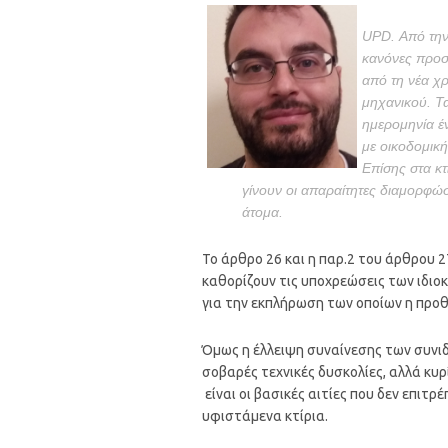
UPD. Από την 
κανόνες προσβ
από τη νέα χρ
μηχανικού. Τα
ημερομηνία έν
με οικοδομική
Επίσης στα κτ
γίνουν οι απαραίτητες διαμορφώσ
άτομα.
Το άρθρο 26 και η παρ.2 του άρθρου 
καθορίζουν τις υποχρεώσεις των ιδιο
για την εκπλήρωση των οποίων η προ
Όμως η έλλειψη συναίνεσης των συνιδ
σοβαρές τεχνικές δυσκολίες, αλλά κυρ
είναι οι βασικές αιτίες που δεν επι
υφιστάμενα κτίρια.