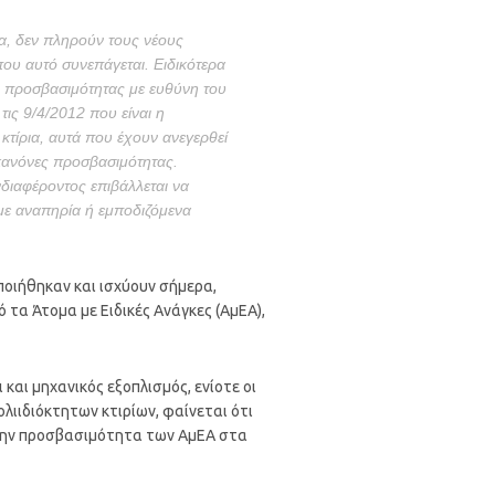
ια, δεν πληρούν τους νέους
ου αυτό συνεπάγεται. Ειδικότερα
ης προσβασιμότητας με ευθύνη του
τις 9/4/2012 που είναι η
κτίρια, αυτά που έχουν ανεγερθεί
ι κανόνες προσβασιμότητας.
διαφέροντος επιβάλλεται να
 με αναπηρία ή εμποδιζόμενα
ποιήθηκαν και ισχύουν σήμερα,
τα Άτομα με Ειδικές Ανάγκες (ΑμΕΑ),
αι μηχανικός εξοπλισμός, ενίοτε οι
ολιιδιόκτητων κτιρίων, φαίνεται ότι
α την προσβασιμότητα των ΑμΕΑ στα