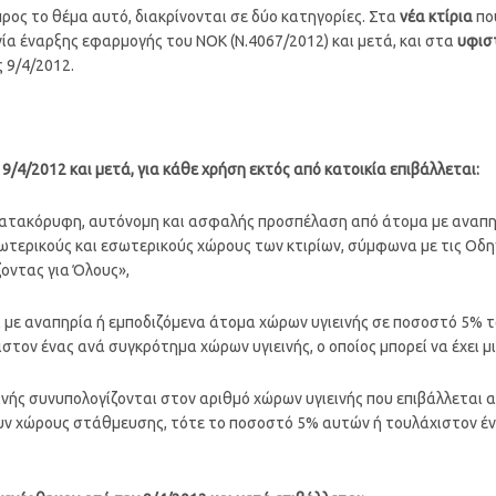
προς το θέμα αυτό, διακρίνονται σε δύο κατηγορίες. Στα
νέα κτίρια
που
νία έναρξης εφαρμογής του ΝΟΚ (Ν.4067/2012) και μετά, και στα
υφισ
ς 9/4/2012.
 9/4/2012 και μετά, για κάθε χρήση εκτός από κατοικία επιβάλλεται:
 κατακόρυφη, αυτόνομη και ασφαλής προσπέλαση από άτομα με αναπηρ
ωτερικούς και εσωτερικούς χώρους των κτιρίων, σύμφωνα με τις Οδη
ζοντας για Όλους»,
 με αναπηρία ή εμποδιζόμενα άτομα χώρων υγιεινής σε ποσοστό 5% τ
τον ένας ανά συγκρότημα χώρων υγιεινής, ο οποίος μπορεί να έχει μ
νής συνυπολογίζονται στον αριθμό χώρων υγιεινής που επιβάλλεται α
ν χώρους στάθμευσης, τότε το ποσοστό 5% αυτών ή τουλάχιστον έ