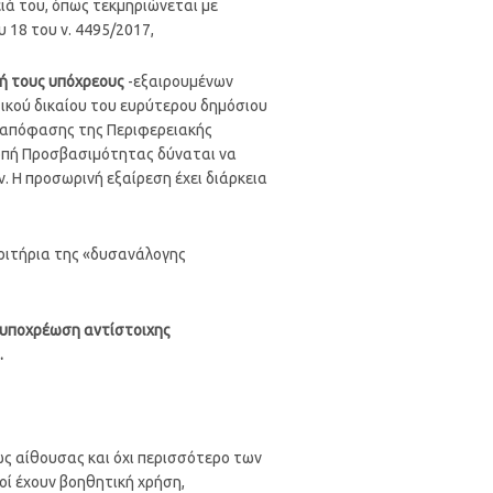
ιά του, όπως τεκμηριώνεται με
18 του ν. 4495/2017,
 ή τους υπόχρεους
-εξαιρουμένων
ικού δικαίου του ευρύτερου δημόσιου
ν απόφασης της Περιφερειακής
ροπή Προσβασιμότητας δύναται να
 Η προσωρινή εξαίρεση έχει διάρκεια
κριτήρια της «δυσανάλογης
ν υποχρέωση αντίστοιχης
.
ς αίθουσας και όχι περισσότερο των
μοί έχουν βοηθητική χρήση,