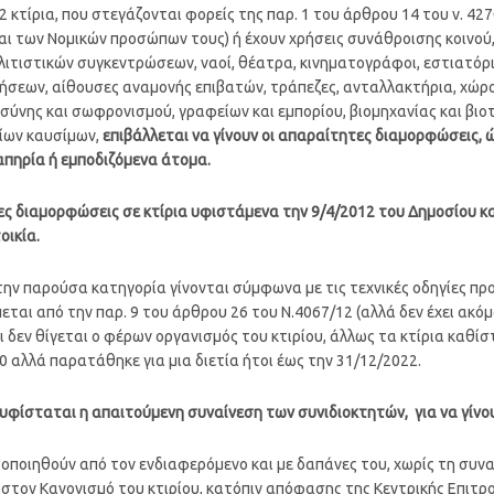
 κτίρια, που στεγάζονται φορείς της παρ. 1 του άρθρου 14 του ν. 427
και των Νομικών προσώπων τους) ή έχουν χρήσεις συνάθροισης κοινού
λιτιστικών συγκεντρώσεων, ναοί, θέατρα, κινηματογράφοι, εστιατόρ
ήσεων, αίθουσες αναμονής επιβατών, τράπεζες, ανταλλακτήρια, χώρο
ιοσύνης και σωφρονισμού, γραφείων και εμπορίου, βιομηχανίας και βι
ίων καυσίμων,
επιβάλλεται να γίνουν οι απαραίτητες διαμορφώσεις, ώ
απηρία ή εμποδιζόμενα άτομα.
τες διαμορφώσεις σε κτίρια υφιστάμενα την 9/4/2012 του Δημοσίου κα
οικία.
ην παρούσα κατηγορία γίνονται σύμφωνα με τις τεχνικές οδηγίες πρ
αι από την παρ. 9 του άρθρου 26 του Ν.4067/12 (αλλά δεν έχει ακόμ
ι δεν θίγεται ο φέρων οργανισμός του κτιρίου, άλλως τα κτίρια καθ
 αλλά παρατάθηκε για μια διετία ήτοι έως την 31/12/2022.
εν υφίσταται η απαιτούμενη συναίνεση των συνιδιοκτητών, για να γίν
ποιηθούν από τον ενδιαφερόμενο και με δαπάνες του, χωρίς τη συνα
στον Κανονισμό του κτιρίου, κατόπιν απόφασης της Κεντρικής Επιτ