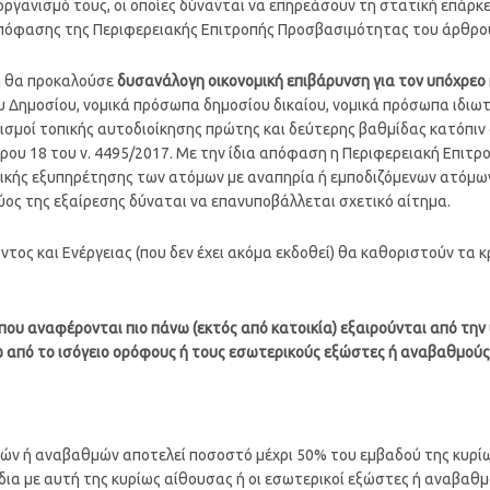
γανισμό τους, οι οποίες δύνανται να επηρεάσουν τη στατική επάρκε
απόφασης της Περιφερειακής Επιτροπής Προσβασιμότητας του άρθρου 
γή θα προκαλούσε
δυσανάλογη οικονομική επιβάρυνση για τον υπόχρεο
 Δημοσίου, νομικά πρόσωπα δημοσίου δικαίου, νομικά πρόσωπα ιδιωτ
νισμοί τοπικής αυτοδιοίκησης πρώτης και δεύτερης βαθμίδας κατόπι
ου 18 του ν. 4495/2017. Με την ίδια απόφαση η Περιφερειακή Επιτ
ικής εξυπηρέτησης των ατόμων με αναπηρία ή εμποδιζόμενων ατόμων.
χύος της εξαίρεσης δύναται να επανυποβάλλεται σχετικό αίτημα.
ος και Ενέργειας (που δεν έχει ακόμα εκδοθεί) θα καθοριστούν τα 
ς που αναφέρονται πιο πάνω (εκτός από κατοικία) εξαιρούνται από τη
από το ισόγειο ορόφους ή τους εσωτερικούς εξώστες ή αναβαθμούς
ών ή αναβαθμών αποτελεί ποσοστό μέχρι 50% του εμβαδού της κυρίω
ι ίδια με αυτή της κυρίως αίθουσας ή οι εσωτερικοί εξώστες ή αναβαθ