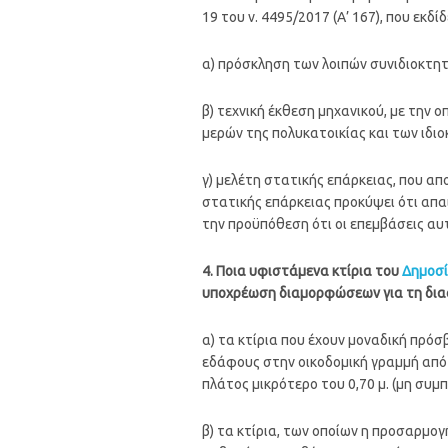
19 του ν. 4495/2017 (Α’ 167), που εκ
α) πρόσκληση των λοιπών συνιδιοκτητ
β) τεχνική έκθεση μηχανικού, με την
μερών της πολυκατοικίας και των ιδιο
γ) μελέτη στατικής επάρκειας, που απ
στατικής επάρκειας προκύψει ότι απα
την προϋπόθεση ότι οι επεμβάσεις αυ
4. Ποια υφιστάμενα κτίρια του
Δημοσί
υποχρέωση διαμορφώσεων για τη δια
α) τα κτίρια που έχουν μοναδική πρό
εδάφους στην οικοδομική γραμμή από τ
πλάτος μικρότερο του 0,70 μ. (μη συ
β) τα κτίρια, των οποίων η προσαρμογή