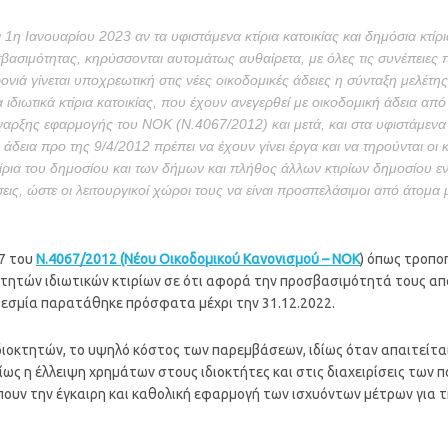
1η Ιανουαρίου 2023 αν τα υφιστάμενα κτίρια κατοικίας και δημόσια κτίρ
ασιμότητας, κηρύσσονται αυτομάτως αυθαίρετα, με όλες τις συνέπειες π
ονιά γίνεται υποχρεωτική στις νέες οικοδομικές άδειες η σύνταξη μελέτ
 ιδιωτικά κτίρια κατοικίας, που έχουν ανεγερθεί με οικοδομική άδεια από 
αρξης εφαρμογής του ΝΟΚ (Ν.4067/2012) και μετά, και στα υφιστάμενα 
 άδεια προ της 9/4/2012 πρέπει να έχουν γίνει έργα και να τηρούνται ο
ίρια του δημοσίου και των δήμων και πλήθος άλλων κτιρίων δημοσίου εν
εις, ώστε οι λειτουργικοί χώροι τους να είναι προσπελάσιμοι από άτομα
27 του
Ν.4067/2012 (Νέου Οικοδομικού Κανονισμού – ΝΟΚ
) όπως τροπο
κτητών ιδιωτικών κτιρίων σε ότι αφορά την προσβασιμότητά τους από 
θεσμία παρατάθηκε πρόσφατα μέχρι την 31.12.2022.
ιοκτητών, το υψηλό κόστος των παρεμβάσεων, ιδίως όταν απαιτείται κ
ίως η έλλειψη χρημάτων στους ιδιοκτήτες και στις διαχειρίσεις των π
τρέπουν την έγκαιρη και καθολική εφαρμογή των ισχυόντων μέτρων γι