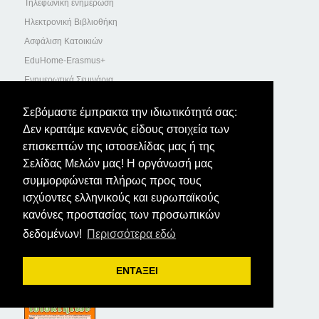
Τηλεφωνική ενημέρωση
Ηλεκτρονική Βιβλιοθήκη
Ασφάλιση Κατοικιών
EduHome-Erasmus+
Ενημερωτικά Σεμινάρια
Διαχείριση Κοινοχρήστων
Σεβόμαστε έμπρακτα την ιδιωτικότητά σας:
ΟΔΗΓΟΣ ΙΔΙΟΚΤΗΤΗ-ΔΙΑΧΕΙΡΙΣΤΗ
Δεν κρατάμε κανενός είδους στοιχεία των
επισκεπτών της ιστοσελίδας μας ή της
Σελίδας Μελών μας! Η οργάνωσή μας
συμμορφώνεται πλήρως προς τους
ισχύοντες ελληνικούς και ευρωπαϊκούς
κανόνες προστασίας των προσωπικών
δεδομένων!
Περισσότερα εδώ
ΤΑ ΝΕΑ ΤΩΝ ΙΔΙΟΚΤΗΤΩΝ
ΕΝΤΑΞΕΙ