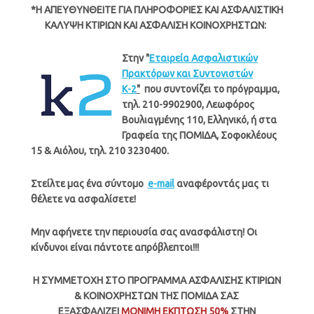
*Η ΑΠΕΥΘΥΝΘΕΙΤΕ ΓΙΑ ΠΛΗΡΟΦΟΡΙΕΣ ΚΑΙ ΑΣΦΑΛΙΣΤΙΚΗ
ΚΑΛΥΨΗ ΚΤΙΡΙΩΝ ΚΑΙ ΑΣΦΑΛΙΣΗ ΚΟΙΝΟΧΡΗΣΤΩΝ:
Στην "
Eταιρεία Aσφαλιστικών
Πρακτόρων και Συντονιστών
Κ-2
"
που συντονίζει το πρόγραμμα,
τηλ. 210-9902900, Λεωφόρος
Βουλιαγμένης 110, Ελληνικό, ή στα
Γραφεία της ΠΟΜΙΔΑ, Σοφοκλέους
15 & Αιόλου, τηλ. 210 3230400.
Στείλτε μας ένα σύντομο
e-mail
αναφέροντάς μας τι
θέλετε να ασφαλίσετε!
Μην αφήνετε την περιουσία σας ανασφάλιστη! Οι
κίνδυνοι είναι πάντοτε απρόβλεπτοι!!!
Η ΣΥΜΜΕΤΟΧΗ ΣΤΟ ΠΡΟΓΡΑΜΜΑ ΑΣΦΑΛΙΣΗΣ ΚΤΙΡΙΩΝ
& ΚΟΙΝΟΧΡΗΣΤΩΝ ΤΗΣ ΠΟΜΙΔΑ ΣΑΣ
ΕΞΑΣΦΑΛΙΖΕΙ
ΜΟΝΙΜΗ ΕΚΠΤΩΣΗ 50%
ΣΤΗΝ