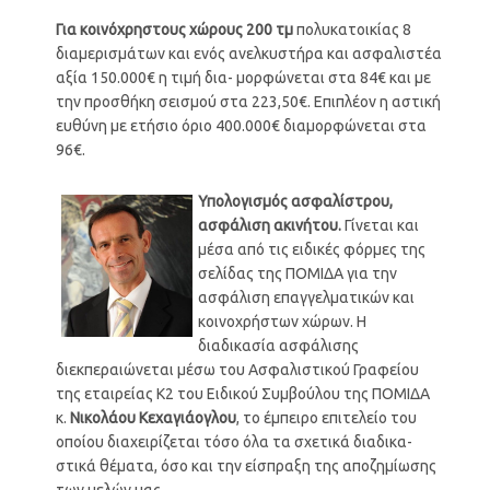
Για
κοινόχρηστους
χώρους
200
τμ
πολυκατοικίας 8
διαμερισμάτων και ενός ανελκυστήρα και ασφαλιστέα
αξία 150.000€ η τιμή δια- μορφώνεται στα 84€ και με
την προσθήκη σεισμού στα 223,50€. Επιπλέον η αστική
ευθύνη με ετήσιο όριο 400.000€ διαμορφώνεται στα
96€.
Υπολογισμός ασφαλίστρου,
ασφάλιση ακινήτου.
Γίνεται και
μέσα από τις ειδικές φόρμες της
σελίδας της ΠΟΜΙΔΑ για την
ασφάλιση επαγγελματικών και
κοινοχρήστων χώρων. Η
διαδικασία ασφάλισης
διεκπεραιώνεται μέσω του Ασφαλιστικού Γραφείου
της εταιρείας Κ2 του Ειδικού Συμβούλου της ΠΟΜΙΔΑ
κ.
Νικολάου Κεχαγιάογλου
, το έμπειρο επιτελείο του
οποίου διαχειρίζεται τόσο όλα τα σχετικά διαδικα-
στικά θέματα, όσο και την είσπραξη της αποζημίωσης
των μελών μας.