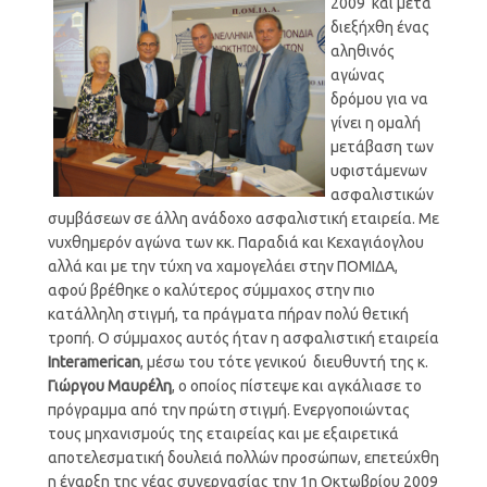
2009 και μετά
διεξήχθη ένας
αληθινός
αγώνας
δρόμου για να
γίνει η ομαλή
μετάβαση των
υφιστάμενων
ασφαλιστικών
συμβάσεων σε άλλη ανάδοχο ασφαλιστική εταιρεία. Με
νυχθημερόν αγώνα των κκ. Παραδιά και Κεχαγιάογλου
αλλά και με την τύχη να χαμογελάει στην ΠΟΜΙΔΑ,
αφού βρέθηκε ο καλύτερος σύμμαχος στην πιο
κατάλληλη στιγμή, τα πράγματα πήραν πολύ θετική
τροπή. Ο σύμμαχος αυτός ήταν η ασφαλιστική εταιρεία
Interamerican
, μέσω του τότε γενικού διευθυντή της κ.
Γιώργου Μαυρέλη
, ο οποίος πίστεψε και αγκάλιασε το
πρόγραμμα από την πρώτη στιγμή. Ενεργοποιώντας
τους μηχανισμούς της εταιρείας και με εξαιρετικά
αποτελεσματική δουλειά πολλών προσώπων, επετεύχθη
η έναρξη της νέας συνεργασίας την 1η Οκτωβρίου 2009