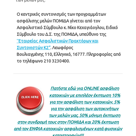
Ο κεντρικός συντονισμός των προγραμμάτων
ασφάλισης μελών ΠΟΜΙΔΑ γίνεται από τον
Ασφαλιστικό Σύμβουλο κ. Νίκο Κεχαγιάογλου, Ειδικό
Σύμβουλο του Δ.Σ. της ΠΟΜΙΔΑ, υπεύθυνο της
‘’
Εταιρείας Ασφαλιστικών Πρακτόρων και
Συντονιστών Κ2’’
. Λεωφόρος
Βουλιαγμένης
110,
Ελληνικό, 16777
.
Πληροφορίες
από
το
τηλέφωνο
210
3230400.
Πατήστε εδώ για ONLINE ασφάλιση
κατοικιών με επιπλέον έκπτωση 10%
για την ασφάλιση των κατοικιών, 5%
για την ασφάλιση των αυτοκινήτων
των μελών μας, 50% μόνιμη έκπτωση
στην συνδρομή τους στην ΠΟΜΙΔΑ και
20% έκπτωση
από τον ΕΝΦΙΑ κατοικιών
ασφαλισμένων κατά φυσικών
καταστροφών!!!