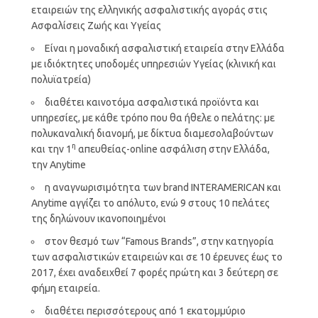
εταιρειών της ελληνικής ασφαλιστικής αγοράς στις
Ασφαλίσεις Ζωής και Υγείας
Είναι η μοναδική ασφαλιστική εταιρεία στην Ελλάδα
με ιδιόκτητες υποδομές υπηρεσιών Υγείας (κλινική και
πολυϊατρεία)
διαθέτει καινοτόμα ασφαλιστικά προϊόντα και
υπηρεσίες, με κάθε τρόπο που θα ήθελε ο πελάτης: με
πολυκαναλική διανομή, με δίκτυα διαμεσολαβούντων
η
και την 1
απευθείας-online ασφάλιση στην Ελλάδα,
την Anytime
η αναγνωρισιμότητα των brand INTERAMERICAN και
Anytime αγγίζει το απόλυτο, ενώ 9 στους 10 πελάτες
της δηλώνουν ικανοποιημένοι
στον θεσμό των “Famous Brands”, στην κατηγορία
των ασφαλιστικών εταιρειών και σε 10 έρευνες έως το
2017, έχει αναδειχθεί 7 φορές πρώτη και 3 δεύτερη σε
φήμη εταιρεία.
διαθέτει περισσότερους από 1 εκατομμύριο