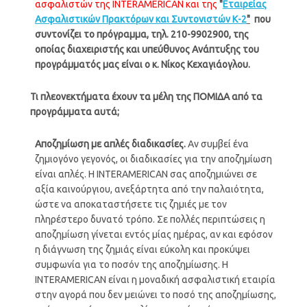
ασφαλιστών της INTERAMERICAN και της
"
Eταιρείας
Aσφαλιστικών Πρακτόρων και Συντονιστών Κ-2
"
που
συντονίζει το πρόγραμμα, τηλ. 210-9902900, της
οποίας διαχειριστής και υπεύθυνος Ανάπτυξης του
προγράμματός μας είναι ο κ. Νίκος Κεχαγιάογλου.
Τι πλεονεκτήματα έχουν τα μέλη της ΠΟΜΙΔΑ από τα
προγράμματα αυτά;
Αποζημίωση
με
απλές διαδικασίες.
Αν συμβεί ένα
ζημιογόνο γεγονός, οι διαδικασίες για την αποζημίωση
είναι απλές. Η INTERAMERICAN σας αποζημιώνει σε
αξία καινούργιου, ανεξάρτητα από την παλαιότητα,
ώστε να αποκαταστήσετε τις ζημιές με τον
πληρέστερο δυνατό τρόπο. Σε πολλές περιπτώσεις η
αποζημίωση γίνεται εντός μίας ημέρας, αν και εφόσον
η διάγνωση της ζημιάς είναι εύκολη και προκύψει
συμφωνία για το ποσόν της αποζημίωσης. Η
ΙNTERAMERICAN είναι η μοναδική ασφαλιστική εταιρία
στην αγορά που δεν μειώνει το ποσό της αποζημίωσης,