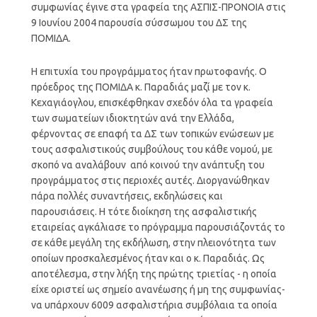
συμφωνίας έγινε στα γραφεία της ΑΣΠΙΣ-ΠΡΟΝΟΙΑ στις
9 Ιουνίου 2004 παρουσία σύσσωμου του ΔΣ της
ΠΟΜΙΔΑ.
Η επιτυχία του προγράμματος ήταν πρωτοφανής. Ο
πρόεδρος της ΠΟΜΙΔΑ κ. Παραδιάς μαζί με τον κ.
Κεχαγιάογλου, επισκέφθηκαν σχεδόν όλα τα γραφεία
των σωματείων ιδιοκτητών ανά την Ελλάδα,
φέρνοντας σε επαφή τα ΔΣ των τοπικών ενώσεων με
τους ασφαλιστικούς συμβούλους του κάθε νομού, με
σκοπό να αναλάβουν από κοινού την ανάπτυξη του
προγράμματος στις περιοχές αυτές. Διοργανώθηκαν
πάρα πολλές συναντήσεις, εκδηλώσεις και
παρουσιάσεις. Η τότε διοίκηση της ασφαλιστικής
εταιρείας αγκάλιασε το πρόγραμμα παρουσιάζοντάς το
σε κάθε μεγάλη της εκδήλωση, στην πλειονότητα των
οποίων προσκαλεσμένος ήταν και ο κ. Παραδιάς. Ως
αποτέλεσμα, στην λήξη της πρώτης τριετίας - η οποία
είχε οριστεί ως σημείο ανανέωσης ή μη της συμφωνίας-
να υπάρχουν 6009 ασφαλιστήρια συμβόλαια τα οποία