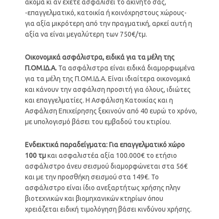
ακόμα κι αν έχετε ασφαλίσει το ακίνητό σας,
-επαγγελματικό, κατοικία ή κοινόχρηστους χώρους-
για αξία μικρότερη από την πραγματική, αρκεί αυτή η
αξία να είναι μεγαλύτερη των 750€/τμ.
Οικονομικά ασφάλιστρα, ειδικά για τα μέλη της
Π.ΟΜ.ΙΔ.Α.
Τα ασφάλιστρα είναι ειδικά διαμορφωμένα
για τα μέλη της Π.ΟΜ.ΙΔ.Α. Είναι ιδιαίτερα οικονομικά
και κάνουν την ασφάλιση προσιτή για όλους, ιδιώτες
και επαγγελματίες. Η Ασφάλιση Κατοικίας και η
Ασφάλιση Επιχείρησης ξεκινούν από 40 ευρώ το χρόνο,
με υπολογισμό βάσει του εμβαδού του κτιρίου.
Ενδεικτικά
παραδείγματα:
Για
επαγγελματικό
χώρο
100 τμ
και ασφαλιστέα αξία 100.000€ το ετήσιο
ασφάλιστρο άνευ σεισμού διαμορφώνεται στα 56€
και με την προσθήκη σεισμού στα 149€. Το
ασφάλιστρο είναι ίδιο ανεξαρτήτως χρήσης πλην
βιοτεχνικών και βιομηχανικών κτηρίων όπου
χρειάζεται ειδική τιμολόγηση βάσει κινδύνου χρήσης.