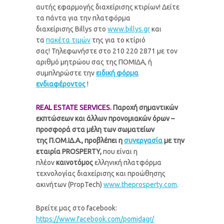
αυτής εφαρμογής διαχείρισης κτιρίων! Δείτε
τα πάντα για την πλατφόρμα
διαχείρισης Billys στο
www.billys.gr
και
τα
πακέτα τιμών
της για το κτίριό
σας! Τηλεφωνήστε στο 210 220 2871 με τον
αριθμό μητρώου σας της ΠΟΜΙΔΑ, ή
συμπληρώστε την
ειδική φόρμα
ενδιαφέροντος
!
REAL ESTATE SERVICES.
Παροχή σημαντικών
εκπτώσεων και άλλων προνομιακών όρων –
προσφορά στα μέλη των σωματείων
της Π.ΟΜ.ΙΔ.Α., προβλέπει η
συνεργασία
με την
εταιρία PROSPERTY,
που είναι η
πλέον
καινοτόμος
ελληνική πλατφόρμα
τεχνολογίας διαχείρισης και προώθησης
ακινήτων (PropTech)
www.theprosperty.com
.
Βρείτε μας στο facebook:
https://www.facebook.com/pomidagr/