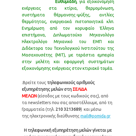
Ευθυμιάδη
, για εξοικονόμηση
ενέργειας στα κτίρια, θερμομόνωση,
συστήματα θέρμανσης-ψύξης, αντλίες
θερμότητας, ενεργειακά πιστοποιητικά κλπ.
Ενημέρωση από τον κορυφαίο Έλληνα
επιστήμονα, Διπλωματούχο Μηχανολόγο
Ηλεκτρολόγο Μηχανικό του ΕΜΠ και
Διδάκτορα του Τεχνολογικού Ινστιτούτου της
Μασαχουσέτης (ΜΙΤ), με τεράστια εμπειρία
στην μελέτη και εφαρμογή συστημάτων
εξοικονόμησης ενέργειας στον κτιριακό τομέα.
.Βρείτε τους
τηλεφωνικούς αριθμούς
εξυπηρέτησης μελών στη
ΣΕΛΙΔΑ
ΜΕΛΩΝ
(είσοδος με τους κωδικούς σας), από
τα newsletters που σας αποστέλλουμε, από τη
Γραμματεία (τηλ.
210 3213689
) και μέσω
της ηλεκτρονικής διεύθυνσης
mail@pomida.gr
Η τηλεφωνική εξυπηρέτηση μελών γίνεται με