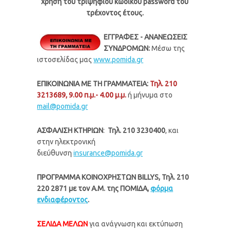
χρήση του τριψήφιου κωδικού password του
τρέχοντος έτους.
ΕΓΓΡΑΦΕΣ - ΑΝΑΝΕΩΣΕΙΣ
ΣΥΝΔΡΟΜΩΝ:
Μέσω της
ιστοσελίδας μας
www.pomida.gr
ΕΠΙΚΟΙΝΩΝΙΑ ΜΕ ΤΗ ΓΡΑΜΜΑΤΕΙΑ:
Τηλ. 210
3213689, 9.00 π.μ.- 4.00 μ.μ.
ή μήνυμα στο
mail@pomida.gr
ΑΣΦΑΛΙΣΗ ΚΤΗΡΙΩΝ
:
Τηλ. 210 3230400
, και
στην ηλεκτρονική
διεύθυνση
insurance@pomida.gr
ΠΡΟΓΡΑΜΜΑ ΚΟΙΝΟΧΡΗΣΤΩΝ BILLYS, Τηλ.
210
220 2871
με τον Α.Μ. της ΠΟΜΙΔΑ,
φόρμα
ενδιαφέροντος
.
ΣΕΛΙΔΑ ΜΕΛΩΝ
για ανάγνωση και εκτύπωση