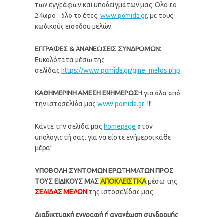
των εγγράφων και υποδειγμάτων μας: Όλο το
24ωρο - όλο το έτος:
www.pomida.gr
, με τους
κωδικούς εισόδου μελών.
ΕΓΓΡΑΦΕΣ & ΑΝΑΝΕΩΣΕΙΣ ΣΥΝΔΡΟΜΩΝ
:
Ευκολότατα μέσω της
σελίδας
https://www.pomida.gr/gine_melos.php
ΚΑΘΗΜΕΡΙΝΗ ΑΜΕΣΗ ΕΝΗΜΕΡΩΣΗ
για όλα από
την ιστοσελίδα μας
www.pomida.gr
!!!
Kάντε την σελίδα μας
homepage
στον
υπολογιστή σας, για να είστε ενήμεροι κάθε
μέρα!
ΥΠΟΒΟΛΗ ΣΥΝΤΟΜΩΝ ΕΡΩΤΗΜΑΤΩΝ ΠΡΟΣ
ΤΟΥΣ ΕΙΔΙΚΟΥΣ ΜΑΣ
ΑΠΟΚΛΕΙΣΤΙΚΑ
μέσω της
ΣΕΛΙΔΑΣ ΜΕΛΩΝ
της ιστοσελίδας μας.
Διαδικτυακή εγγραφή ή ανανέωση συνδρομής