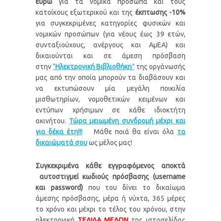
ευρώ
για τα νομικά πρόσωπα και τους
κατοίκους εξωτερικού και της
έκπτωσης -10%
για συγκεκριμένες κατηγορίες φυσικών και
νομικών προσώπων (για νέους έως 39 ετών,
συνταξιούχους, ανέργους και ΑμΕΑ) και
δικαιούνται και σε άμεση πρόσβαση
στην
"
Ηλεκτρονική Βιβλιοθήκη
"
της οργάνωσής
μας από την οποία μπορούν τα διαβάσουν και
να εκτυπώσουν μία μεγάλη ποικιλία
μισθωτηρίων, νομοθετικών κειμένων και
εντύπων χρήσιμων σε κάθε ιδιοκτήτη
ακινήτου.
Τώρα μειωμένη συνδρομή μέχρι και
για δέκα έτη!!!
Μάθε ποιά θα είναι όλα
τα
δικαιώματά σου
ως μέλος μας!
Συγκεκριμένα κάθε εγγραφόμενος αποκτά
αυτοστιγμεί κωδιούς πρόσβασης (
username
και password)
που του δίνει το δικαίωμα
άμεσης πρόσβασης, μέρα ή νύχτα, 365 μέρες
το χρόνο και μέχρι το τέλος του χρόνου, στην
ηλεκτρονική
ΣΕΛΙΔΑ ΜΕΛΩΝ
της
ιστοσελίδας