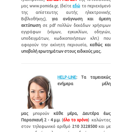
μας www.pomida.gr, (δείτε
εδώ
το περιεχόμενό
της απίστευτης αυτής ηλεκτρονικής
Βιβλιοθήκης),
για ανάγνωση και άμεση
εκτύπωση
σε pdf πολλών δεκάδων χρήσιμων
εγγράφων (νόμων, εγκυκλίων, οδηγιών,
υποδειγμάτων, κωδικοποιήσεων κλπ.) που
αφορούν την ακίνητη περιουσία,
καθώς και
υποβολή ερωτημάτων στους ειδικούς μας.
HELP-LINE
: Τ
α ταμειακώς
ενήμερα μέλη
μας
μπορούν
κ
άθε μέρα, Δευτέρα έως
Παρασκευή 2 - 4 μ.μ.
(
όλο το χρόνο
) καλώντας
στον τηλεφωνικό αριθμό
210 3228500
και με