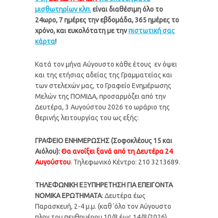
μισθωτηρίων κλπ.
είναι διαθέσιμη όλο το
24ωρο, 7 ημέρες την εβδομάδα, 365 ημέρες το
χρόνο, και ευκολότατη με την
πιστωτική σας
κάρτα
!
Κατά τον μήνα Αύγουστο κάθε έτους εν όψει
και της ετήσιας αδείας της Γραμματείας και
των στελεχών μας, το Γραφείο Ενημέρωσης
Μελών της ΠΟΜΙΔΑ, προσαρμόζει από την
Δευτέρα, 3 Αυγούστου 2026 το ωράριο της
θερινής λειτουργίας του ως εξής:
ΓΡΑΦΕΙΟ ΕΝΗΜΕΡΩΣΗΣ (Σοφοκλέους 15 και
Αιόλου):
Θα ανοίξει ξανά από τη Δευτέρα 24
Αυγούστου
. Τηλεφωνικό Κέντρο: 210 3213689.
ΤΗΛΕΦΩΝΙΚΗ ΕΞΥΠΗΡΕΤΗΣΗ ΓΙΑ ΕΠΕΙΓΟΝΤΑ
ΝΟΜΙΚΑ ΕΡΩΤΗΜΑΤΑ
: Δευτέρα έως
Παρασκευή, 2-4 μ.μ. (καθ΄όλο τον Αύγουστο
πλην του πενθημέρου 10/8 έως 14/8/2026),