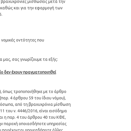
ί βραχυχρόνιες μισθώσεις μετά την
, καθώς και για την εφαρμογή των
6.
 νομικές οντότητες που
μας, σας γνωρίζουμε τα εξής:
οίo δεν έχουν πραγματοποιηθεί
Ε), όπως τροποποιήθηκε με το άρθρο
(παρ. 4 άρθρου 59 του ίδιου νόμου),
πρόσωπα, από τη βραχυχρόνια μίσθωση
11 του ν. 4446/2016, είναι εισόδημα
ι η παρ. 4 του άρθρου 40 του ΚΦΕ,
ην παροχή οποιασδήποτε υπηρεσίας
υ παρέχονται οποιεσδήποτε άλλες