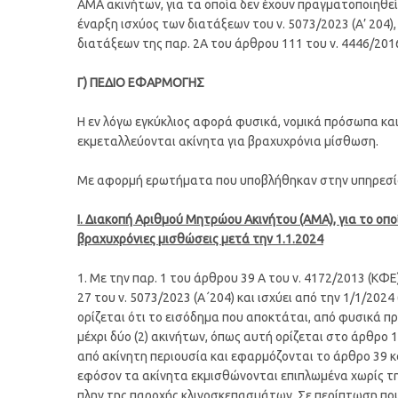
ΑΜΑ ακινήτων, για τα οποία δεν έχουν πραγματοποιηθε
έναρξη ισχύος των διατάξεων του ν. 5073/2023 (Α’ 204)
διατάξεων της παρ. 2Α του άρθρου 111 του ν. 4446/201
Γ) ΠΕΔΙΟ ΕΦΑΡΜΟΓΗΣ
Η εν λόγω εγκύκλιος αφορά φυσικά, νομικά πρόσωπα και
εκμεταλλεύονται ακίνητα για βραχυχρόνια μίσθωση.
Με αφορμή ερωτήματα που υποβλήθηκαν στην υπηρεσία 
Ι. Διακοπή Αριθμού Μητρώου Ακινήτου (ΑΜΑ), για τo οπ
βραχυχρόνιες μισθώσεις μετά την 1.1.2024
1. Με την παρ. 1 του άρθρου 39 A του ν. 4172/2013 (ΚΦ
27 του ν. 5073/2023 (Α΄204) και ισχύει από την 1/1/2024 
ορίζεται ότι το εισόδημα που αποκτάται, από φυσικά 
μέχρι δύο (2) ακινήτων, όπως αυτή ορίζεται στο άρθρο 1
από ακίνητη περιουσία και εφαρμόζονται το άρθρο 39 κα
εφόσον τα ακίνητα εκμισθώνονται επιπλωμένα χωρίς τ
πλην της παροχής κλινοσκεπασμάτων. Σε περίπτωση πο