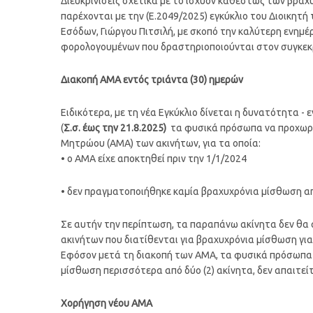
Διευκρινίσεις σχετικά με το ισχύον καθεστώς των βρα
παρέχονται με την (Ε.2049/2025) εγκύκλιο του Διοικητ
Εσόδων, Γιώργου Πιτσιλή, με σκοπό την καλύτερη ενημ
φορολογουμένων που δραστηριοποιούνται στον συγκεκ
Διακοπή ΑΜΑ εντός τριάντα (30) ημερών
Ειδικότερα, με τη νέα Εγκύκλιο δίνεται η δυνατότητα -
(
Σ.σ. έως την 21.8.2025)
τα φυσικά πρόσωπα να προχωρή
Μητρώου (ΑΜΑ) των ακινήτων, για τα οποία:
• ο ΑΜΑ είχε αποκτηθεί πριν την 1/1/2024
• δεν πραγματοποιήθηκε καμία βραχυχρόνια μίσθωση απ
Σε αυτήν την περίπτωση, τα παραπάνω ακίνητα δεν θα
ακινήτων που διατίθενται για βραχυχρόνια μίσθωση για
Εφόσον μετά τη διακοπή των ΑΜΑ, τα φυσικά πρόσωπα 
μίσθωση περισσότερα από δύο (2) ακίνητα, δεν απαιτεί
Χορήγηση νέου ΑΜΑ