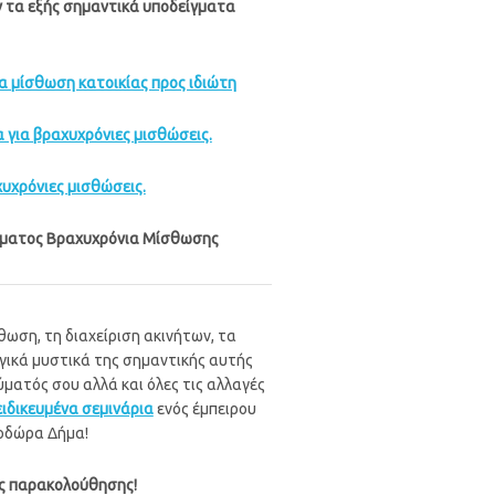
 τα εξής σημαντικά υποδείγματα
α μίσθωση κατοικίας προς ιδιώτη
 για βραχυχρόνιες μισθώσεις.
υχρόνιες μισθώσεις.
λύματος Βραχυχρόνια Μίσθωσης
ωση, τη διαχείριση ακινήτων, τα
γικά μυστικά της σημαντικής αυτής
ματός σου αλλά και όλες τις αλλαγές
ειδικευμένα σεμινάρια
ενός έμπειρου
εοδώρα Δήμα!
ος παρακολούθησης!