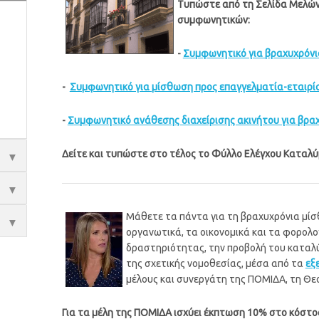
Τυπώστε από τη Σελίδα Μελών
συμφωνητικών:
-
Συμφωνητικό για βραχυχρόνι
-
Συμφωνητικό για μίσθωση προς επαγγελματία-εταιρία
-
Σ
υμφωνητικό ανάθεσης διαχείρισης ακινήτου για βραχ
Δείτε και τυπώστε στο τέλος το Φύλλο Ελέγχου Κατα
▼
▼
Μάθετε τα πάντα για τη βραχυχρόνια μίσθ
▼
οργανωτικά, τα οικονομικά και τα φορολο
δραστηριότητας, την προβολή του καταλύ
της σχετικής νομοθεσίας, μέσα από τα
εξ
μέλους και συνεργάτη της ΠΟΜΙΔΑ, τη Θ
Για τα μέλη της ΠΟΜΙΔΑ ισχύει έκπτωση 10% στο κόστ