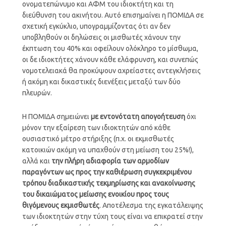
ονοματεπώνυμο και ΑΦΜ του ιδιοκτήτη και τη
διεύθυνση του ακινήτου. Αυτό επισημαίνει η ΠΟΜΙΔΑ σε
σχετική εγκύκλιο, υπογραμμίζοντας ότι αν δεν
υποβληθούν οι δηλώσεις οι μισθωτές χάνουν την
έκπτωση του 40% και οφείλουν ολόκληρο το μίσθωμα,
οι δε ιδιοκτήτες χάνουν κάθε ελάφρυνση, και συνεπώς
νομοτελειακά θα προκύψουν αχρείαστες αντεγκλήσεις
ή ακόμη και δικαστικές διενέξεις μεταξύ των δύο
πλευρών.
Η ΠΟΜΙΔΑ σημειώνει
με εντονότατη απογοήτευση
όχι
μόνον την εξαίρεση των ιδιοκτητών από κάθε
ουσιαστικό μέτρο στήριξης (π.χ. οι εκμισθωτές
κατοικιών ακόμη να υπαχθούν στη μείωση του 25%!),
αλλά και
την πλήρη αδιαφορία των αρμοδίων
παραγόντων ως προς την καθιέρωση συγκεκριμένου
τρόπου διαδικαστικής τεκμηρίωσης και ανακοίνωσης
του δικαιώματος μείωσης ενοικίου προς τους
θιγόμενους εκμισθωτές
. Αποτέλεσμα της εγκατάλειψης
των ιδιοκτητών στην τύχη τους είναι να επικρατεί στην