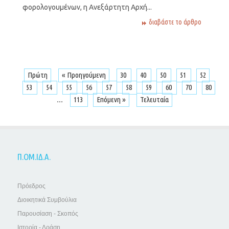
φορολογουμένων, η Ανεξάρτητη Αρχή...
διαβάστε το άρθρο
Πρώτη
« Προηγούμενη
30
40
50
51
52
53
54
55
56
57
58
59
60
70
80
...
113
Επόμενη »
Τελευταία
Π.ΟΜ.ΙΔ.Α.
Πρόεδρος
Διοικητικά Συμβούλια
Παρουσίαση - Σκοπός
Ιστορία - Δράση