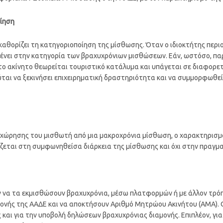
οίηση
θορίζει τη κατηγοριοποίηση της μίσθωσης. Όταν ο ιδιοκτήτης περιο
ένει στην κατηγορία των βραχυχρόνιων μισθώσεων. Εάν, ωστόσο, πα
το ακίνητο θεωρείται τουριστικό κατάλυμα και υπάγεται σε διαφορε
ται να ξεκινήσει επιχειρηματική δραστηριότητα και να συμμορφωθεί μ
χώρησης του μισθωτή από μια μακροχρόνια μίσθωση, ο χαρακτηρισμό
ίζεται στη συμφωνηθείσα διάρκεια της μίσθωσης και όχι στην πραγμα
ύν να τα εκμισθώσουν βραχυχρόνια, μέσω πλατφορμών ή με άλλον τρό
νής της ΑΑΔΕ και να αποκτήσουν Αριθμό Μητρώου Ακινήτου (ΑΜΑ). 
αι για την υποβολή δηλώσεων βραχυχρόνιας διαμονής. Επιπλέον, για