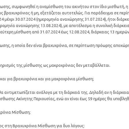
θωσης, συμφωνηθεί η αναμίσθωση του ακινήτου στον ίδιο μισθωτή, η
ς βραχυχρόνιας ή μη, εξετάζεται αυτοτελώς. Για παράδειγμα σε περί
4 μέχρι 30.07.2024 (ημερομηνία αναχώρησης 31.07.2024), ήτοι διάρκ
ερομηνία αναχώρησης 13.08.2024), με αποτέλεσμα η συνολική διάρκεια
δεύτερη μίσθωση από 31.07.2024 έως 12.08.2024, διάρκειας 13 ημερών 
σθωσης, η οποία δεν είναι βραχυχρόνια, σε περίπτωση πρόωρης αποχ
τηρισμός της μίσθωσης ως μακροχρόνιας δεν μεταβάλλεται.
ι και για βραχυχρόνια και για μακροχρόνια μίσθωση;
α αντιμετωπίζεται ανάλογα με τη διάρκειά της. Δηλαδή αν η διάρκεια
θωσης Ακίνητης Περιουσίας, ενώ αν είναι έως 59 ημέρες θα υποβλη
υχρόνια Μίσθωση;
ιμος στη Βραχυχρόνια Μίσθωση για δυο λόγους: