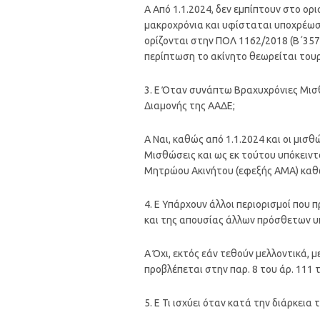
Α Από 1.1.2024, δεν εμπίπτουν στο ο
μακροχρόνια και υφίσταται υποχρέω
ορίζονται στην ΠΟΛ 1162/2018 (Β΄357
περίπτωση το ακίνητο θεωρείται τουρ
3. Ε Όταν συνάπτω Βραχυχρόνιες Μι
Διαμονής της ΑΑΔΕ;
Α Ναι, καθώς από 1.1.2024 και οι μι
Μισθώσεις και ως εκ τούτου υπόκειν
Μητρώου Ακινήτου (εφεξής ΑΜΑ) καθώ
4. Ε Υπάρχουν άλλοι περιορισμοί που 
και της απουσίας άλλων πρόσθετων υ
Α Όχι, εκτός εάν τεθούν μελλοντικά,
προβλέπεται στην παρ. 8 του άρ. 111 τ
5. Ε Τι ισχύει όταν κατά την διάρκε