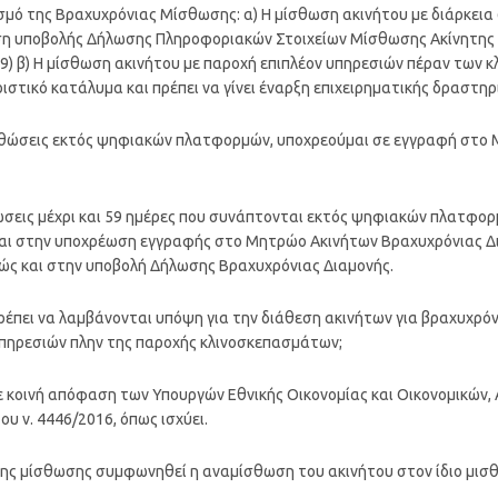
ρισμό της Βραχυχρόνιας Μίσθωσης: α) Η μίσθωση ακινήτου με διάρκεια
ση υποβολής Δήλωσης Πληροφοριακών Στοιχείων Μίσθωσης Ακίνητης
9) β) Η μίσθωση ακινήτου με παροχή επιπλέον υπηρεσιών πέραν των 
ιστικό κατάλυμα και πρέπει να γίνει έναρξη επιχειρηματικής δραστη
σθώσεις εκτός ψηφιακών πλατφορμών, υποχρεούμαι σε εγγραφή στο
σθώσεις μέχρι και 59 ημέρες που συνάπτονται εκτός ψηφιακών πλατφο
ται στην υποχρέωση εγγραφής στο Μητρώο Ακινήτων Βραχυχρόνιας Δ
ς και στην υποβολή Δήλωσης Βραχυχρόνιας Διαμονής.
πρέπει να λαμβάνονται υπόψη για την διάθεση ακινήτων για βραχυχρό
πηρεσιών πλην της παροχής κλινοσκεπασμάτων;
 με κοινή απόφαση των Υπουργών Εθνικής Οικονομίας και Οικονομικών
ου ν. 4446/2016, όπως ισχύει.
ια της μίσθωσης συμφωνηθεί η αναμίσθωση του ακινήτου στον ίδιο μισ