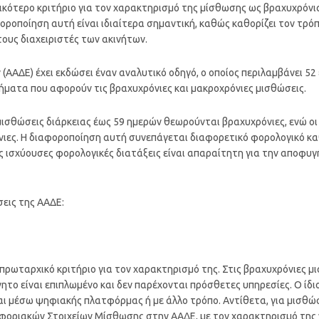
ικότερο κριτήριο για τον χαρακτηρισμό της μίσθωσης ως βραχυχρόνια
οροποίηση αυτή είναι ιδιαίτερα σημαντική, καθώς καθορίζει τον τρό
τους διαχειριστές των ακινήτων.
ΑΑΔΕ) έχει εκδώσει έναν αναλυτικό οδηγό, ο οποίος περιλαμβάνει 52
τήματα που αφορούν τις βραχυχρόνιες και μακροχρόνιες μισθώσεις.
 μισθώσεις διάρκειας έως 59 ημερών θεωρούνται βραχυχρόνιες, ενώ οι
ιες. Η διαφοροποίηση αυτή συνεπάγεται διαφορετικό φορολογικό καθ
 ισχύουσες φορολογικές διατάξεις είναι απαραίτητη για την αποφυγ
εις της ΑΑΔΕ:
πρωταρχικό κριτήριο για τον χαρακτηρισμό της. Στις βραχυχρόνιες μι
νητο είναι επιπλωμένο και δεν παρέχονται πρόσθετες υπηρεσίες. Ο ίδ
ι μέσω ψηφιακής πλατφόρμας ή με άλλο τρόπο. Αντίθετα, για μισθώσ
φοριακών Στοιχείων Μίσθωσης στην ΑΑΔΕ, με τον χαρακτηρισμό της ν