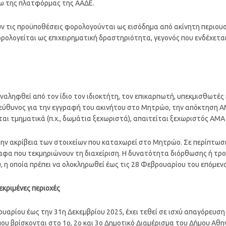
ω της πλατφόρμας της ΑΑΔΕ.
ν τις προϋποθέσεις φορολογούνται ως εισόδημα από ακίνητη περιουσ
ρολογείται ως επιχειρηματική δραστηριότητα, γεγονός που ενδέχετα
αναληφθεί από τον ίδιο τον ιδιοκτήτη, τον επικαρπωτή, υπεκμισθωτέ
 υπεύθυνος για την εγγραφή του ακινήτου στο Μητρώο, την απόκτηση 
αι τμηματικά (π.χ., δωμάτια ξεχωριστά), απαιτείται ξεχωριστός ΑΜΑ 
 την ακρίβεια των στοιχείων που καταχωρεί στο Μητρώο. Σε περίπτωσ
φα που τεκμηριώνουν τη διαχείριση. Η δυνατότητα διόρθωσης ή τρο
 η οποία πρέπει να ολοκληρωθεί έως τις 28 Φεβρουαρίου του επόμενο
εκριμένες περιοχές
νουαρίου έως την 31η Δεκεμβρίου 2025, έχει τεθεί σε ισχύ απαγόρευσ
ου βρίσκονται στο 1ο, 2ο και 3ο Δημοτικό Διαμέρισμα του Δήμου Αθη