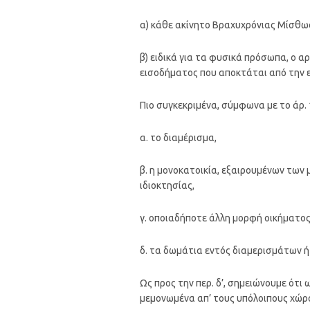
α) κάθε ακίνητο Βραχυχρόνιας Μίσθω
β) ειδικά για τα φυσικά πρόσωπα, ο 
εισοδήματος που αποκτάται από την 
Πιο συγκεκριμένα, σύμφωνα με το άρ.
α. το διαμέρισμα,
β. η μονοκατοικία, εξαιρουμένων των
ιδιοκτησίας,
γ. οποιαδήποτε άλλη μορφή οικήματος 
δ. τα δωμάτια εντός διαμερισμάτων ή
Ως προς την περ. δ’, σημειώνουμε ότι
μεμονωμένα απ’ τους υπόλοιπους χώρο