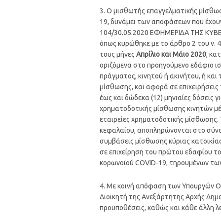
3. Ο μισθωτής επαγγελματικής μίσθ
19, δυνάμει των αποφάσεων που έχουν 
104/30.05.2020 ΕΦΗΜΕΡΙ∆Α TΗΣ ΚΥΒΕΡΝ
όπως κυρώθηκε με το άρθρο 2 του ν. 
τους μήνες
Απρίλιο και Μάιο 2020
, κα
οριζόμενα στο προηγούμενο εδάφιο ι
πράγματος, κινητού ή ακινήτου, ή και
μίσθωσης, και αφορά σε επιχειρήσει
έως και δώδεκα (12) μηνιαίες δόσεις 
χρηματοδοτικής μίσθωσης κινητών μ
εταιρείες χρηματοδοτικής μίσθωσης
κεφαλαίου, αποπληρώνονται στο σύνολ
συμβάσεις μίσθωσης κύριας κατοικίας
σε επιχείρηση του πρώτου εδαφίου τ
κορωνοϊού COVID-19, τηρουμένων των
4. Με κοινή απόφαση των Υπουργών Οι
Διοικητή της Ανεξάρτητης Αρχής Δημοσ
προϋποθέσεις, καθώς και κάθε άλλη λ