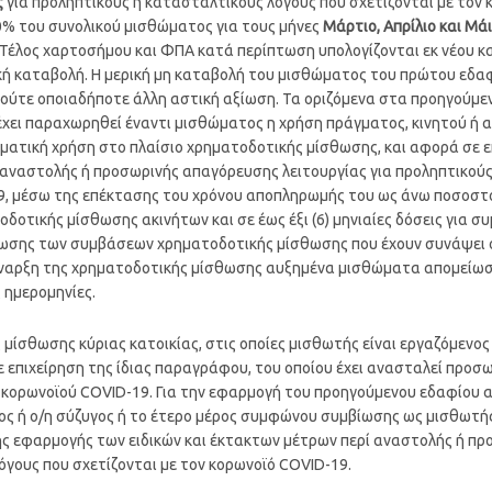
ς
για προληπτικούς ή κατασταλτικούς λόγους που σχετίζονται με τον
% του συνολικού μισθώματος για τους μήνες
Μάρτιο, Απρίλιο και Μάι
Τέλος χαρτοσήμου και ΦΠΑ κατά περίπτωση υπολογίζονται εκ νέου κα
κή καταβολή. Η μερική μη καταβολή του μισθώματος του πρώτου εδαφ
ούτε οποιαδήποτε άλλη αστική αξίωση. Τα οριζόμενα στα προηγούμεν
ει παραχωρηθεί έναντι μισθώματος η χρήση πράγματος, κινητού ή ακι
ματική χρήση στο πλαίσιο χρηματοδοτικής μίσθωσης, και αφορά σε επι
ί αναστολής ή προσωρινής απαγόρευσης λειτουργίας για προληπτικού
19, μέσω της επέκτασης του χρόνου αποπληρωμής του ως άνω ποσοστο
οδοτικής μίσθωσης ακινήτων και σε έως έξι (6) μηνιαίες δόσεις για
σης των συμβάσεων χρηματοδοτικής μίσθωσης που έχουν συνάψει οι
έναρξη της χρηματοδοτικής μίσθωσης αυξημένα μισθώματα απομείω
 ημερομηνίες.
εις μίσθωσης κύριας κατοικίας, στις οποίες μισθωτής είναι εργαζόμενο
επιχείρηση της ίδιας παραγράφου, του οποίου έχει ανασταλεί προσ
κορωνοϊού COVID-19. Για την εφαρμογή του προηγούμενου εδαφίου απ
ιος ή ο/η σύζυγος ή το έτερο μέρος συμφώνου συμβίωσης ως μισθωτής
ξης εφαρμογής των ειδικών και έκτακτων μέτρων περί αναστολής ή π
όγους που σχετίζονται με τον κορωνοϊό COVID-19.