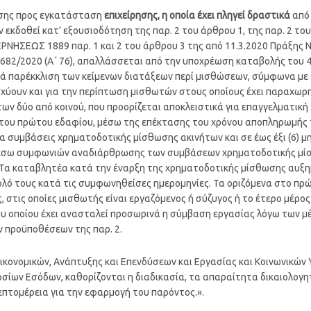
ωσης προς εγκατάσταση
επιχείρησης, η οποία έχει
πληγεί δραστικά
από 
εκδοθεί κατ’ εξουσιοδότηση της παρ. 2 του άρθρου 1, της παρ. 2 του
ΗΣΕΩΣ 1889 παρ. 1 και 2 του άρθρου 3 της από 11.3.2020 Πράξης Νο
4682/2020 (Α΄ 76), απαλλάσσεται από την υποχρέωση καταβολής του 
τά παρέκκλιση των κείμενων διατάξεων περί μισθώσεων, σύμφωνα με τ
σχύουν και για την περίπτωση μισθωτών στους οποίους έχει παραχωρ
 των δύο από κοινού, που προορίζεται αποκλειστικά για επαγγελματικ
ς του πρώτου εδαφίου, μέσω της επέκτασης του χρόνου αποπληρωμής
για συμβάσεις χρηματοδοτικής μίσθωσης ακινήτων και σε έως έξι (6) μ
έσω συμφωνιών αναδιάρθρωσης των συμβάσεων χρηματοδοτικής μίσ
. Τα καταβλητέα κατά την έναρξη της χρηματοδοτικής μίσθωσης αυ
ό τους κατά τις συμφωνηθείσες ημερομηνίες. Τα οριζόμενα στο πρώτ
, στις οποίες μισθωτής είναι εργαζόμενος ή σύζυγος ή το έτερο μέ
ου οποίου έχει ανασταλεί προσωρινά η σύμβαση εργασίας λόγω των 
 προϋποθέσεων της παρ. 2.
κονομικών, Ανάπτυξης και Επενδύσεων και Εργασίας και Κοινωνικών
ίων Εσόδων, καθορίζονται η διαδικασία, τα απαραίτητα δικαιολογητικ
επτομέρεια για την εφαρμογή του παρόντος.».