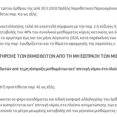
ύ τρίτου άρθρου της από 30.3.2020 Πράξης Νομοθετικού Περιεχομένου 
θεται παρ. 4.α ως εξής:
 ναυτολόγησης τελεί σε αναστολή σύμφωνα με την παρ. 2 ή σύζυγος
ταβολής του 40% του συνολικού μισθώματος κύριας κατοικίας για 
ι το αργότερο έως και τον μήνα Αύγουστο 2020, κατά παρέκκλιση των
υ της παρ. 4 ρυθμίζονται και τα θέματα εφαρμογής της παρούσας.».
ΣΤΗΡΙΞΗΣ ΤΩΝ ΕΚΜΙΣΘΩΤΩΝ ΑΠΟ ΤΗ ΜΗ ΕΙΣΠΡΑΞΗ ΤΩΝ 
θωτών από τη μη είσπραξη μισθωμάτων κατ’ επιταγή νόμου στο πλα
167) προστίθεται παρ. 42 ως εξής:
όκειται σε φόρο εισοδήματος και ειδική εισφορά αλληλεγγύης του άρθ
ν εισπράττεται κατ’ επιταγή νόμου στο πλαίσιο αντιμετώπισης των
α ισχύσει το μέτρο μειωμένης καταβολής επί του μηνιαίου μισθώματο