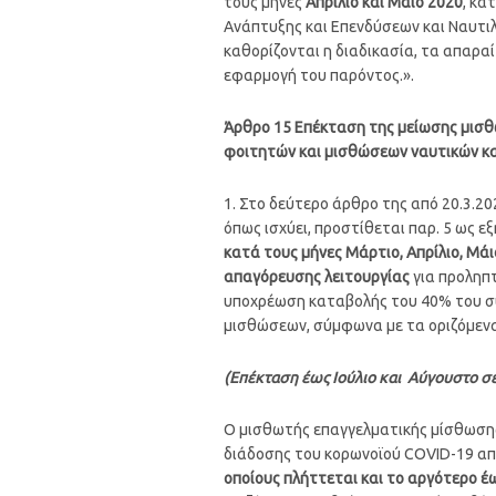
τους μήνες
Απρίλιο και Μάιο 2020
, κα
Ανάπτυξης και Επενδύσεων και Ναυτιλ
καθορίζονται η διαδικασία, τα απαραί
εφαρμογή του παρόντος.».
Άρθρο 15 Επέκταση της μείωσης μισ
φοιτητών και μισθώσεων ναυτικών
κα
1. Στο δεύτερο άρθρο της από 20.3.20
όπως ισχύει, προστίθεται παρ. 5 ως 
κατά τους μήνες Μάρτιο, Απρίλιο, Μά
απαγόρευσης λειτουργίας
για προληπτ
υποχρέωση καταβολής του 40% του συν
μισθώσεων, σύμφωνα με τα οριζόμενα 
(Επέκταση έως Ιούλιο και Αύγουστο σε
Ο μισθωτής επαγγελματικής μίσθωσης
διάδοσης του κορωνοϊού COVID-19 α
οποίους πλήττεται και το αργότερο έ