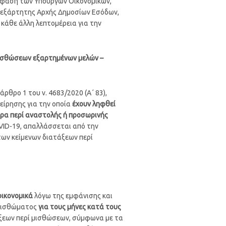
πόφαση των Υπουργών Οικονομικών,
 Ανεξάρτητης Αρχής Δημοσίων Εσόδων,
ι κάθε άλλη λεπτομέρεια για την
μισθώσεων εξαρτημένων μελών –
ρθρο 1 του ν. 4683/2020 (Α΄ 83),
είρησης για την οποία
έχουν ληφθεί
τρα περί αναστολής ή προσωρινής
VID-19, απαλλάσσεται από την
των κείμενων διατάξεων περί
οικονομικά
λόγω της εμφάνισης και
 μισθώματος
για τους μήνες κατά τους
ξεων περί μισθώσεων, σύμφωνα με τα