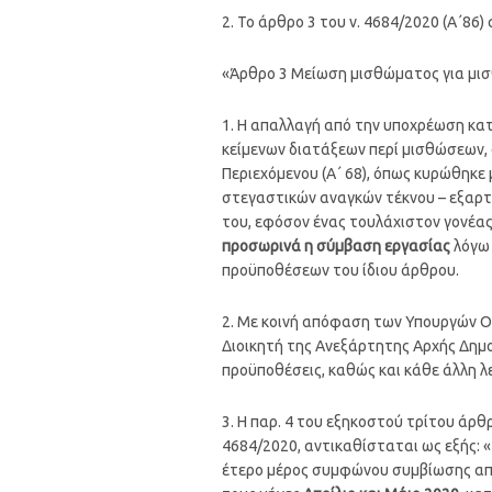
2. Το άρθρο 3 του ν. 4684/2020 (Α΄86)
«Άρθρο 3 Μείωση μισθώματος για μισ
1. Η απαλλαγή από την υποχρέωση κα
κείμενων διατάξεων περί μισθώσεων, 
Περιεχόμενου (Α΄ 68), όπως κυρώθηκε μ
στεγαστικών αναγκών τέκνου – εξαρτώ
του, εφόσον ένας τουλάχιστον γονέας 
προσωρινά η σύμβαση εργασίας
λόγω 
προϋποθέσεων του ίδιου άρθρου.
2. Με κοινή απόφαση των Υπουργών Οι
Διοικητή της Ανεξάρτητης Αρχής Δημοσ
προϋποθέσεις, καθώς και κάθε άλλη λ
3. Η παρ. 4 του εξηκοστού τρίτου άρθ
4684/2020, αντικαθίσταται ως εξής: 
έτερο μέρος συμφώνου συμβίωσης απα