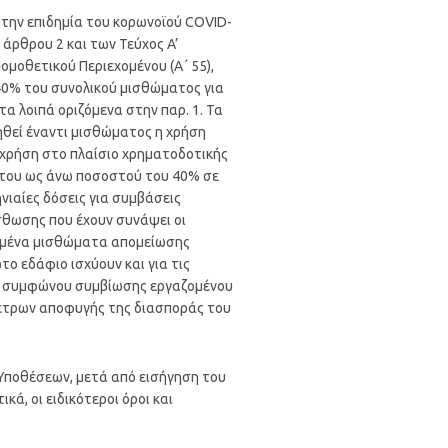
την επιδημία του κορωνοϊού COVID-
 άρθρου 2 και των Τεύχος A’
μοθετικού Περιεχομένου (Α΄ 55),
40% του συνολικού μισθώματος για
α λοιπά οριζόμενα στην παρ. 1. Τα
ηθεί έναντι μισθώματος η χρήση
ή χρήση στο πλαίσιο χρηματοδοτικής
 του ως άνω ποσοστού του 40% σε
ηνιαίες δόσεις για συμβάσεις
θωσης που έχουν συνάψει οι
ξημένα μισθώματα απομείωσης
ο εδάφιο ισχύουν και για τις
ρος συμφώνου συμβίωσης εργαζομένου
μέτρων αποφυγής της διασποράς του
 Υποθέσεων, μετά από εισήγηση του
ά, οι ειδικότεροι όροι και