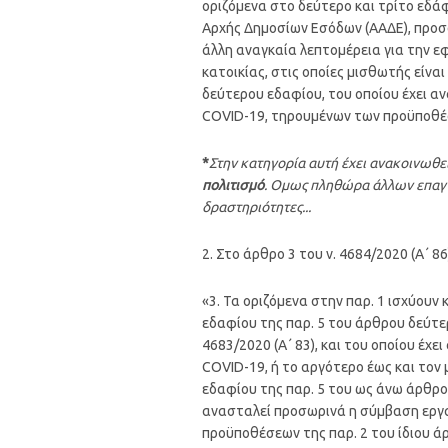
οριζόμενα στο δεύτερο και τρίτο εδά
Αρχής Δημοσίων Εσόδων (ΑΑΔΕ), προσδ
άλλη αναγκαία λεπτομέρεια για την 
κατοικίας, στις οποίες μισθωτής είν
δεύτερου εδαφίου, του οποίου έχει 
COVID-19, τηρουμένων των προϋποθέσ
*
Στην κατηγορία αυτή έχει ανακοινωθεί
πολιτισμό
. Ομως πληθώρα άλλων επαγγ
δραστηριότητες...
2. Στο άρθρο 3 του ν. 4684/2020 (Α΄ 86)
«3. Τα οριζόμενα στην παρ. 1 ισχύουν
εδαφίου της παρ. 5 του άρθρου δεύτερ
4683/2020 (Α΄ 83), και του οποίου έ
COVID-19, ή το αργότερο έως και τον
εδαφίου της παρ. 5 του ως άνω άρθρου
ανασταλεί προσωρινά η σύμβαση εργα
προϋποθέσεων της παρ. 2 του ίδιου ά