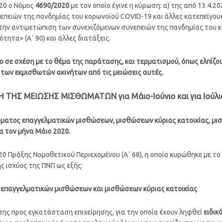
020 ο Νόμος
4690/2020
με τον οποίο έγινε η κύρωση: α) της από 13.4.20
πειών της πανδημίας του κορωνοϊού COVID-19 και άλλες κατεπείγουσες
α την αντιμετώπιση των συνεχιζόμενων συνεπειών της πανδημίας του 
ότητα» (Α΄ 90) και άλλες διατάξεις.
σο σε σχέση με το θέμα της παράτασης, και τερματισμού, όπως ελπίζ
 των εκμισθωτών ακινήτων από τις μειώσεις αυτές.
Η ΤΗΣ ΜΕΙΩΣΗΣ ΜΙΣΘΩΜΑΤΩΝ για Μάιο-Ιούνιο και για Ιούλι
ώματος επαγγελματικών μισθώσεων, μισθώσεων κύριας κατοικίας, μ
α τον μήνα Μάιο 2020.
20 Πράξης Νομοθετικού Περιεχομένου (Α΄ 68), η οποία κυρώθηκε με το 
ς ισχύος της ΠΝΠ ως εξής:
επαγγελματικών μισθώσεων και μισθώσεων κύριας κατοικίας
ης προς εγκατάσταση επιχείρησης, για την οποία έχουν ληφθεί
ειδικ