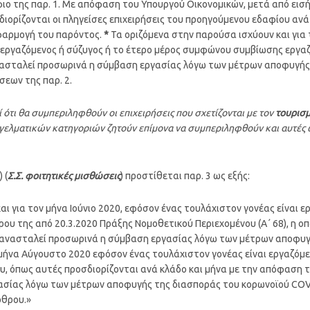
φιο της παρ. 1. Με απόφαση του Υπουργού Οικονομικών, μετά από εισ
ιορίζονται οι πληγείσες επιχειρήσεις του προηγούμενου εδαφίου ανά
εφαρμογή του παρόντος.
*
Τα οριζόμενα στην παρούσα ισχύουν και για
αι εργαζόμενος ή σύζυγος ή το έτερο μέρος συμφώνου συμβίωσης εργα
ανασταλεί προσωρινά η σύμβαση εργασίας λόγω των μέτρων αποφυγής
εων της παρ. 2.
 ότι θα συμπεριληφθούν οι επιχειρήσεις που σχετίζονται με τον
τουρισμ
ελματικών κατηγοριών ζητούν επίμονα να συμπεριληφθούν και αυτές ω
 (
Σ.Σ. φοιτητικές μισθώσεις
) προστίθεται παρ. 3 ως εξής:
 και για τον μήνα Ιούνιο 2020, εφόσον ένας τουλάχιστον γονέας είναι
ου της από 20.3.2020 Πράξης Νομοθετικού Περιεχομένου (Α΄ 68), η οπ
χει ανασταλεί προσωρινά η σύμβαση εργασίας λόγω των μέτρων αποφυ
 μήνα Αύγουστο 2020 εφόσον ένας τουλάχιστον γονέας είναι εργαζόμε
, όπως αυτές προσδιορίζονται ανά κλάδο και μήνα με την απόφαση το
σίας λόγω των μέτρων αποφυγής της διασποράς του κορωνοϊού COVI
ρθρου.»