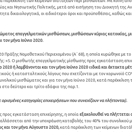
τά παρέκκλιση των κείμενων διατάξεων περί μισθώσεων. Με κοινή α
ίας και Νησιωτικής Πολιτικής, μετά από εισήγηση του Διοικητή της
τητα δικαιολογητικά, οι ειδικότεροι όροι και προϋποθέσεις, καθώς κα
θώματος επαγγελματικών μισθώσεων, μισθώσεων κύριας κατοικίας, 
ι τον μήνα Ιούνιο 2020.
20 Πράξης Νομοθετικού Περιεχομένου (Α΄ 68), η οποία κυρώθηκε με το ά
εξής: «5. Ο μισθωτής επαγγελματικής μίσθωσης προς εγκατάσταση επιχ
ιο 2020 ή λαμβάνονται
και τον μήνα Ιούνιο 2020
ε
ιδικά και έκτακτα μέ
ικούς ή κατασταλτικούς λόγους που σχετίζονται με τον κορωνοϊό CO
ολικού μισθώματος και για τον μήνα Ιούνιο 2020, κατά παρέκκλιση 
στο δεύτερο και τρίτο εδάφιο της παρ.1.
 ορισμένες κατηγορίες επιχειρήσεων που συνεχίζουν να πλήττονται).
 προς εγκατάσταση επιχείρησης, η οποία
εξακολουθεί να πλήττεται 
παλλάσσεται από την υποχρέωση καταβολής του 40% του συνολικού
ως και τον μήνα Αύγουστο 2020,
κατά παρέκκλιση των κείμενων διατά