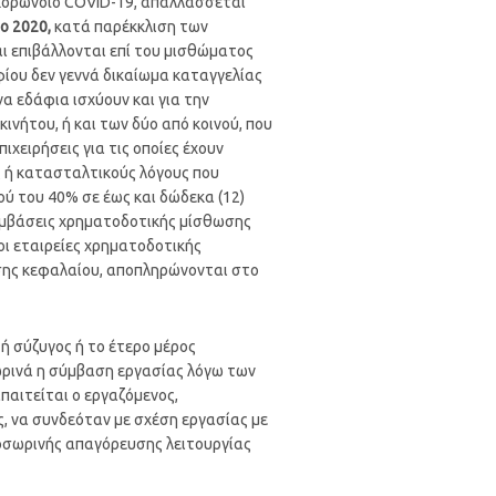
 κορωνοϊό COVID-19, απαλλάσσεται
ο 2020,
κατά παρέκκλιση των
ι επιβάλλονται επί του μισθώματος
ίου δεν γεννά δικαίωμα καταγγελίας
α εδάφια ισχύουν και για την
νήτου, ή και των δύο από κοινού, που
χειρήσεις για τις οποίες έχουν
ς ή κατασταλτικούς λόγους που
ύ του 40% σε έως και δώδεκα (12)
 συμβάσεις χρηματοδοτικής μίσθωσης
 εταιρείες χρηματοδοτικής
σης κεφαλαίου, αποπληρώνονται στο
ς ή σύζυγος ή το έτερο μέρος
ωρινά η σύμβαση εργασίας λόγω των
αιτείται ο εργαζόμενος,
, να συνδεόταν με σχέση εργασίας με
ροσωρινής απαγόρευσης λειτουργίας