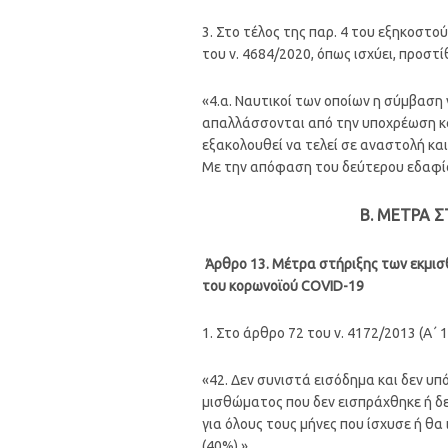
3. Στο τέλος της παρ. 4 του εξηκοστο
του ν. 4684/2020, όπως ισχύει, προστί
«4.α. Ναυτικοί των οποίων η σύμβαση
απαλλάσσονται από την υποχρέωση κα
εξακολουθεί να τελεί σε αναστολή κα
Με την απόφαση του δεύτερου εδαφίο
Β. ΜΕΤΡΑ 
Άρθρο 13. Μέτρα στήριξης των εκμισ
του κορωνοϊού COVID-19
1. Στο άρθρο 72 του ν. 4172/2013 (Α΄ 
«42. Δεν συνιστά εισόδημα και δεν υπ
μισθώματος που δεν εισπράχθηκε ή δε
για όλους τους μήνες που ίσχυσε ή θ
(40%).».