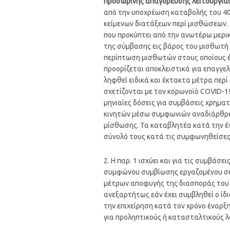
προσωρινής απαγόρευσης λειτουργία
από την υποχρέωση καταβολής του 40
κείμενων διατάξεων περί μισθώσεων. 
που προκύπτει από την ανωτέρω μερι
της σύμβασης εις βάρος του μισθωτή 
περίπτωση μισθωτών στους οποίους έχ
προορίζεται αποκλειστικά για επαγγελ
ληφθεί ειδικά και έκτακτα μέτρα περ
σχετίζονται με τον κορωνοϊό COVID-
μηνιαίες δόσεις για συμβάσεις χρηματ
κινητών μέσω συμφωνιών αναδιάρθρω
μίσθωσης. Τα καταβλητέα κατά την 
σύνολό τους κατά τις συμφωνηθείσες
2. Η παρ. 1 ισχύει και για τις συμβάσ
συμφώνου συμβίωσης εργαζομένου σε 
μέτρων αποφυγής της διασποράς του 
ανεξαρτήτως εάν έχει συμβληθεί ο ίδ
την επιχείρηση κατά τον χρόνο έναρ
για προληπτικούς ή κατασταλτικούς λ