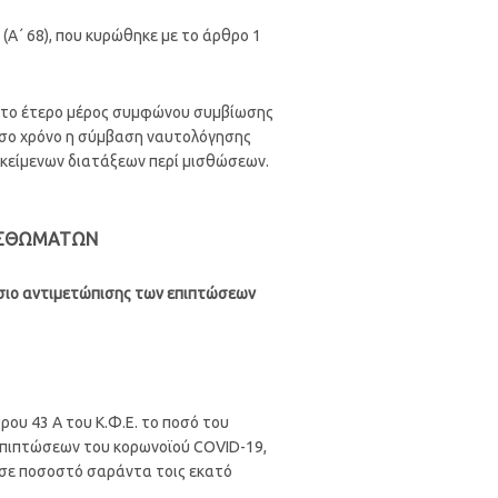
(Α΄ 68), που κυρώθηκε με το άρθρο 1
 ή το έτερο μέρος συμφώνου συμβίωσης
όσο χρόνο η σύμβαση ναυτολόγησης
 κείμενων διατάξεων περί μισθώσεων.
ΜΙΣΘΩΜΑΤΩΝ
ίσιο αντιμετώπισης των επιπτώσεων
ρου 43 Α του Κ.Φ.Ε. το ποσό του
 επιπτώσεων του κορωνοϊού COVID-19,
ς σε ποσοστό σαράντα τοις εκατό