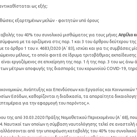
 αντικαθίσταται ως εξής:
θώσεις εξαρτημένων μελών - φοιτητών υπό όρους
ταβολής του 40% του συνολικού μισθώματος για τους μήνες
Απρίλιο κ
σύμφωνα με τα οριζόμενα στις παρ. 1 και 3 του άρθρου δεύτερου της
ε το άρθρο 1 του ν. 4683/2020 (Α΄ 83), ισχύει και για τις συμβάσεις
μενου μέλους, το οποίο φοιτά σε ίδρυμα τριτοβάθμιας εκπαίδευσης 
είναι εργαζόμενος σε επιχείρηση της παρ. 1 ή της παρ. 3 του ως άνω 
των μέτρων αποφυγής της διασποράς του κορωνοϊού COVID-19, τηρο
κονομικών, Ανάπτυξης και Επενδύσεων και Εργασίας και Κοινωνικών 
ίων Εσόδων, καθορίζονται η διαδικασία, τα απαραίτητα δικαιολογητικ
επτομέρεια για την εφαρμογή του παρόντος.».
ρου της από 30.03.2020 Πράξης Νομοθετικού Περιεχομένου (Α΄ 68), που
«4. Ναυτικοί των οποίων η σύμβαση ναυτολόγησης τελεί σε αναστολή 
λλάσσονται από την υποχρέωση καταβολής του 40% του συνολικού 