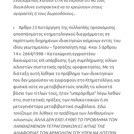
ενδεχομένως κάποιοι ΟΤΑ να έκριναν ότι θα τους
διευκόλυνε εισπρακτικά να το χρεώσουν στους
αγοραστές ή τους δωρεοδόχους...
Άρθρο 25 Κατάργηση της πολλαπλής προσκόμισης
αποσπάσματος κτηματολογικού διαγράμματος σε
περίπτωση διηρημένων ιδιοκτησιών κείμενων εντός του
ιδίου γεωτεμαχίου – Τροποποίηση παρ. 4 και 5 άρθρου
14 ν. 2664/1998 – Καταχώριση εγγραπτέου
δικαιώματος επί υπέρβασης ή μη συμπλήρωσης χιλίων
χιλιοστών συστατικής πράξης οροφοκτησίας. Με τη
διάταξη αυτή λύθηκε το πρόβλημα των ιδιοκτησιών
που δεν μορούσαν να εγγραφούν στο Κτηματολόγιο, και
φυσικά ούτε να μεταβιβαστούν, επειδή τα χιλιοστά
βάσει των τίτλων τους, ήταν "υπεράριθμα" λόγω λαθών
στις συστατικές πράξεις των πολυκατοικιών ή σε
μεταγενέστερα μεταβιβαστικά συμβόλαια.
Εδώ
τονίζουμε ότι λύθηκε το πρόβλημα των λανθασμένων
χιλιοστών, ΑΛΛΑ ΔΕΝ ΕΧΕΙ ΛΥΘΕΙ ΤΟ ΠΡΟΒΛΗΜΑ ΤΩΝ
ΛΑΝΘΑΣΜΕΝΩΝ ΤΕΤΡΑΓΩΝΙΚΩΝ ΕΞ ΑΙΤΙΑΣ ΤΗΣ
ΑΔΙΑΦΟΡΙΑΣ ΤΩΝ ΑΡΜΟΔΙΩΝ ΤΟΥ ΥΠΕΝ ΝΑ ΔΩΣΟΥΝ