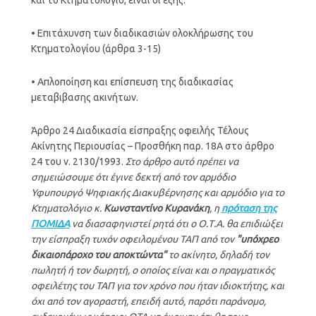
• Επιτάχυνση των διαδικασιών ολοκλήρωσης του
Κτηματολογίου (άρθρα 3-15)
• Απλοποίηση και επίσπευση της διαδικασίας
μεταβιβασης ακινήτων.
Άρθρο 24 Διαδικασία είσπραξης οφειλής Τέλους
Ακίνητης Περιουσίας – Προσθήκη παρ. 18Α στο άρθρο
24 του ν. 2130/1993.
Στο άρθρο αυτό πρέπει να
σημειώσουμε ότι έγινε δεκτή από τον αρμόδιο
Υφυπουργό Ψηφιακής Διακυβέρνησης και αρμόδιο για το
Κτηματολόγιο κ.
Κωνσταντίνο Κυρανάκη
, η
πρόταση της
ΠΟΜΙΔΑ
να διασαφηνιστεί ρητά ότι ο Ο.Τ.Α. θα επιδιώξει
την είσπραξη τυχόν οφειλομένου ΤΑΠ από τον
"υπόχρεο
δικαιοπάροχο του αποκτώντα"
το ακίνητο, δηλαδή τον
πωλητή ή τον δωρητή, ο οποίος είναι και ο πραγματικός
οφειλέτης του ΤΑΠ για τον χρόνο που ήταν ιδιοκτήτης, και
όχι από τον αγοραστή, επειδή αυτό, παρότι παράνομο,