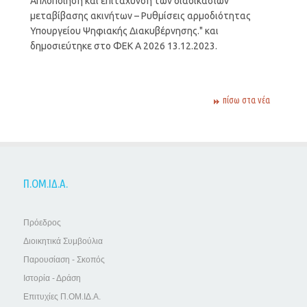
Απλοποίηση και επιτάχυνση των διαδικασιών
μεταβίβασης ακινήτων – Ρυθμίσεις αρμοδιότητας
Υπουργείου Ψηφιακής Διακυβέρνησης." και
δημοσιεύτηκε στο ΦΕΚ Α 2026 13.12.2023.
πίσω στα νέα
Π.ΟΜ.ΙΔ.Α.
Πρόεδρος
Διοικητικά Συμβούλια
Παρουσίαση - Σκοπός
Ιστορία - Δράση
Επιτυχίες Π.ΟΜ.ΙΔ.Α.