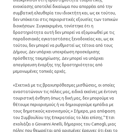
ενοικίασης αποτελεί δικαίωμα που απορρέει από την
συμβατική ελευθερία του ιδιοκτήτη και, ως εκ τούτου,
δεν υπόκειται στις περιοριστικές εξουσίες των τοπικών
διοικήσεων. Συγκεκριμένα, τονίστηκε ότι η
δραστηριότητα αυτή δεν μπορεί να εξομοιωθεί με τις
παραδοσιακές εγκαταστάσεις ξενοδοχείας και, ως εκ
τούτου, δεν μπορεί να ρυθμιστεί ως τέτοια από τους
Δήμους. Δεν υπάρχει υποχρέωση προσκόμισης
πρόσθετης τεκμηρίωσης. Δεν μπορεί να υπάρχει
απαγόρευση έναρξης της δραστηριότητας από
μεμονωμένες τοπικές αρχές.
«Σχετικά με τις βραχυπρόθεσμες μισθώσεις, οι οποίες
αναστατώνουν τις πόλεις μας, ειδικά εκείνες με έντονη
τουριστική άνθηση όπως η δική μας, δεν μπορούμε να
θέτουμε περιορισμούς ή να δημιουργούμε εμπόδια με
τους δημοτικούς κανονισμούς.» Σήμερα, μια απόφαση
του Συμβουλίου της Επικρατείας το λέει επίσης." Έτσι
σχολιάζει ο Giovanni Anelli, δήμαρχος του Camogli, μιας
πόλης που θεωρείται από ορισμένες έρευνες ότι έχει το